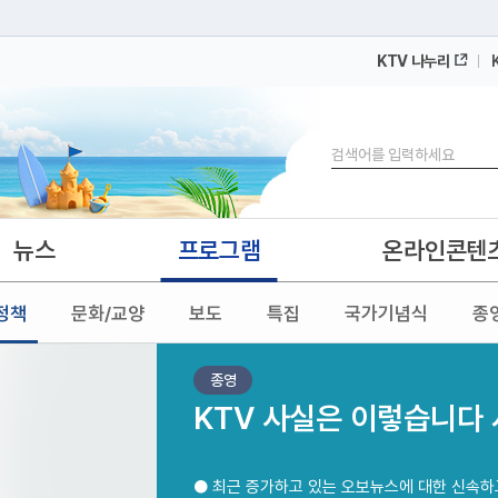
KTV 나누리
 누리집입니다.
 아래 URL에서 도메인 주소를 확인해 보세요
검색
뉴스
프로그램
온라인콘텐
정책
문화/교양
보도
특집
국가기념식
종
종영
KTV 사실은 이렇습니다
● 최근 증가하고 있는 오보뉴스에 대한 신속하