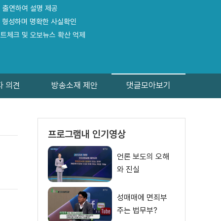
접 출연하여 설명 제공
대 형성하며 명확한 사실확인
팩트체크 및 오보뉴스 확산 억제
자 의견
방송소재 제안
댓글모아보기
프로그램내 인기영상
언론 보도의 오해
와 진실
성매매에 면죄부
주는 법무부?