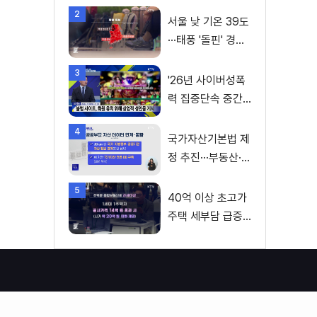
2
서울 낮 기온 39도
···태풍 '돌핀' 경로
변수
3
'26년 사이버성폭
력 집중단속 중간
성과 발표···향후 추
4
진계획은?
국가자산기본법 제
정 추진···부동산·주
식 등 통합 관리
5
40억 이상 초고가
주택 세부담 급증···
실수요자 보호 강
화