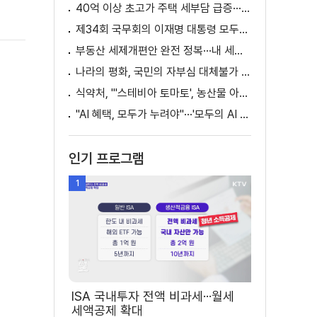
40억 이상 초고가 주택 세부담 급증···실수요자 보호 강화
제34회 국무회의 이재명 대통령 모두발언
부동산 세제개편안 완전 정복···내 세금 어떻게 달라지나? [K-정책 사용법]
나라의 평화, 국민의 자부심 대체불가 대한민국 이재명 대통령 모두말씀
식약처, "'스테비아 토마토', 농산물 아닌 가공식품"
"AI 혜택, 모두가 누려야"···'모두의 AI 성장사다리' 출범
인기 프로그램
1
ISA 국내투자 전액 비과세···월세
세액공제 확대