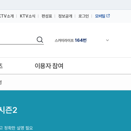
KTV소개
KTV소식
편성표
정보공개
로그인
모바일
164번
스카이라이프
64번
IPTV(KT, SKB, LGU+)
검색
164번
채널안내 펼쳐
스카이라이프
64번
IPTV(KT, SKB, LGU+)
164번
스카이라이프
츠
이용자 참여
영
 시즌2
고 정확한 설명 필요