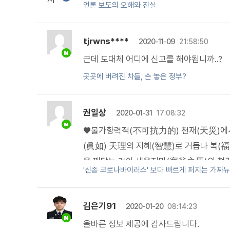
언론 보도의 오해와 진실
tjrwns****
2020-11-09
21:58:50
근데 도대체 어디에 신고를 해야됩니까..?
곳곳에 버려진 차들, 손 놓은 정부?
권일상
2020-01-31
17:08:32
♥불가항력적(不可抗力的) 천재(天災)에서-,
(眞如) 天理의 지혜(智慧)로 거듭나 복(
을 깨닫는 것이 새옹지마(塞翁之馬)의 철
'신종 코로나바이러스' 보다 빠르게 퍼지는 가짜뉴
言)-, 사람이 마음으로 自己의 길을 계획
物主) 이시니라♥
김은기91
2020-01-20
08:14:23
올바른 정보 제공에 감사드립니다.