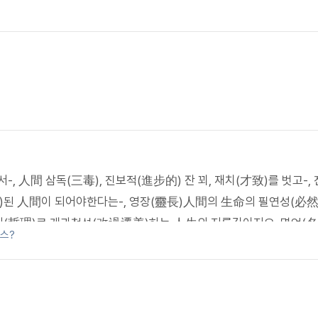
 人間 삼독(三毒), 진보적(進步的) 잔 꾀, 재치(才致)를 벗고-,
福)된 人間이 되어야한다는-, 영장(靈長)人間의 生命의 필연성(必然
리(哲理)로 개과천선(改過遷善)하는 人生의 지름길이지요. 명언(名
스?
(計劃)할지라도 운명(運命)의 걸음을 인도(引導)하시는 이는 조물주