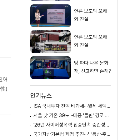
언론 보도의 오해
와 진실
언론 보도의 오해
와 진실
땅 파다 나온 문화
재, 신고하면 손해?
 진여
性)
인기뉴스
ISA 국내투자 전액 비과세···월세 세액공제 확대
(造
서울 낮 기온 39도···태풍 '돌핀' 경로 변수
'26년 사이버성폭력 집중단속 중간성과 발표···향후 추진계획은?
국가자산기본법 제정 추진···부동산·주식 등 통합 관리