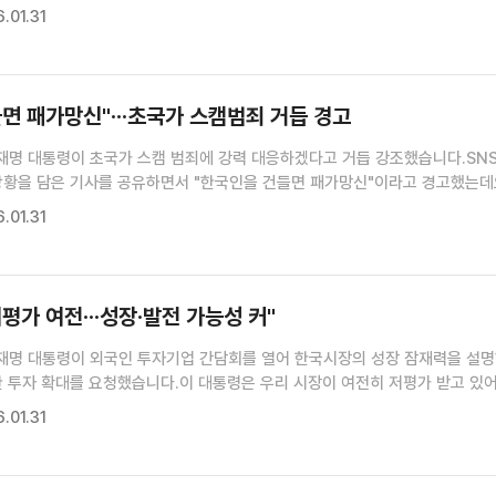
한 소식, 이혜진 기자가 전해드립니다.이혜진 기자>국가창업시대 전략회의(장
.01.31
와대 본관 충무실)K-스타트업이 만들 미래를 준비하는 국가창업...
면 패가망신"···초국가 스캠범죄 거듭 경고
재명 대통령이 초국가 스캠 범죄에 강력 대응하겠다고 거듭 강조했습니다.SN
상황을 담은 기사를 공유하면서 "한국인을 건들면 패가망신"이라고 경고했는데
에는 '초국가범죄 특별대응 TF' 사무실을 찾아 적극 대응을 지시했습니다.김
.01.31
 기자>이재명 대통령이 "한국인 건들면 패가망신, 빈말 같습니...
평가 여전···성장·발전 가능성 커"
재명 대통령이 외국인 투자기업 간담회를 열어 한국시장의 성장 잠재력을 설
한 투자 확대를 요청했습니다.이 대통령은 우리 시장이 여전히 저평가 받고 있
가능성이 크다고 강조했습니다.윤현석 기자입니다.윤현석 기자>외국인투자기
.01.31
난 28일, 청와대 본관 충무실)이재명 대통령이 주한 외국 상공회의소...