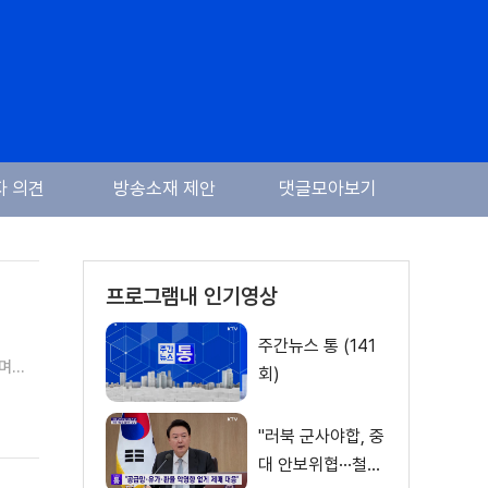
자 의견
방송소재 제안
댓글모아보기
프로그램내 인기영상
주간뉴스 통 (141
다며
회)
"러북 군사야합, 중
대 안보위협···철저