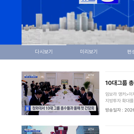
다시보기
미리보기
편
검색 조건
검색어 입력
검색
10대그룹 총
임보라 앵커>이
지방투자 확대를
청년 채용 확대
방송일자 : 2026
기자의 보도입니다