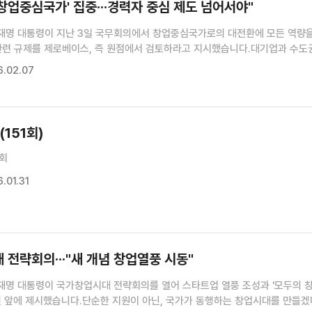
'창업중심국가' 집중···경력자 중심 제도 넘어서야"
재명 대통령이 지난 3일 국무회의에서 창업중심국가로의 대전환에 모든 역량
관련 규제를 제로베이스, 즉 원점에서 검토하라고 지시했습니다.대기업과 수도
기존 시스템을 넘어서는 파격적 전략이 필요할 거라고 밝혔습니다.최유경
.02.07
 기자>제4회 국무회의 (장소: 청와대 본관)국무회의를 주재한 이재명 대통령.
(151회)
1회
.01.31
전략회의···"새 개념 창업열풍 시동"
재명 대통령이 국가창업시대 전략회의를 열어 스타트업 열풍 조성과 '모두의 
민 앞에 제시했습니다.단순한 지원이 아닌, 국가가 동행하는 창업시대를 만들