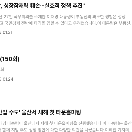
, 성장잠재력 훼손···실효적 정책 추진"
난 27일 국무회의를 주재한 이재명 대통령이 부동산의 과도한 팽창은 성장
고 국민경제 전반에 타격을 입힐 수 있다고 우려했습니다.이 대통령은 부동산
 못해 큰 혼란을 겪은 이웃나라 사례를 반면교사 삼아 실효적 정책을 안정적
.01.31
강조했습니다.조태영 기자의 보도입니다.조태영 기자>제3회 국무회의(장소:..
(150회)
0회
.01.24
'산업 수도' 울산서 새해 첫 타운홀미팅
재명 대통령이 울산에서 새해 첫 타운홀미팅을 진행했습니다.이 대통령은 울산
과 함께 지방 주도 성장 방안에 대한 다양한 의견을 나눴습니다.이혜진 기자의