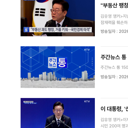
"부동산 팽창
김유영 앵커>지
잠재력을 훼손하
거품을 통제하지
방송일자 : 2026
추진해야 한다고 
주간뉴스 통 
주간뉴스 통 15
방송일자 : 2026
이 대통령, 
김유영 앵커>이
시민 200여 명