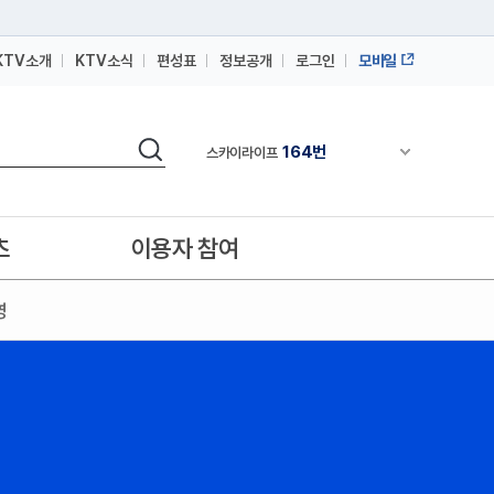
KTV소개
KTV소식
편성표
정보공개
로그인
모바일
164번
스카이라이프
검색
64번
채널안내 펼쳐
IPTV(KT, SKB, LGU+)
164번
스카이라이프
64번
IPTV(KT, SKB, LGU+)
츠
이용자 참여
164번
스카이라이프
영