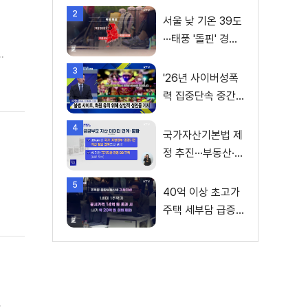
2
서울 낮 기온 39도
···태풍 '돌핀' 경로
변수
으로
3
'26년 사이버성폭
.
력 집중단속 중간
성과 발표···향후 추
4
진계획은?
국가자산기본법 제
정 추진···부동산·주
식 등 통합 관리
5
40억 이상 초고가
주택 세부담 급증···
실수요자 보호 강
화