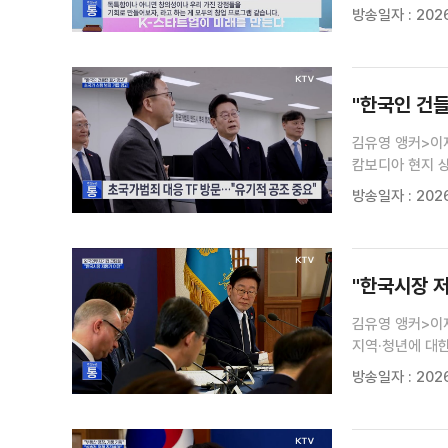
구상인데요.자세
방송일자 : 2026
지난 30일, 청
"한국인 건들
김유영 앵커>이
캄보디아 현지 
앞서 지난 26일
방송일자 : 2026
기자입니다.김찬규
"한국시장 저
김유영 앵커>이
지역·청년에 대
성장과 발전의 
방송일자 : 2026
간담회(장소: 지