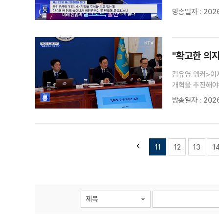
보도입니다.이혜
방송일자 : 2026
이재명 대통령의 
"확고한 의지
김유영 앵커>이재
개혁을 추진해야
판단하고 꼼꼼히
방송일자 : 2026
보좌관 회의(장소
11
12
13
1
제목