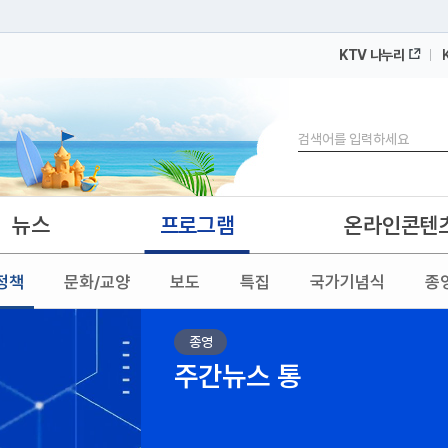
KTV 나누리
 누리집입니다.
 아래 URL에서 도메인 주소를 확인해 보세요
검색
뉴스
프로그램
온라인콘텐
정책
문화/교양
보도
특집
국가기념식
종
종영
주간뉴스 통