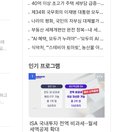
소:
40억 이상 초고가 주택 세부담 급증···실수요자 보호 강화
제34회 국무회의 이재명 대통령 모두발언
나라의 평화, 국민의 자부심 대체불가 대한민국 이재명 대통령 모두말씀
부동산 세제개편안 완전 정복···내 세금 어떻게 달라지나? [K-정책 사용법]
"AI 혜택, 모두가 누려야"···'모두의 AI 성장사다리' 출범
S에
식약처, "'스테비아 토마토', 농산물 아닌 가공식품"
요.
찬규
인기 프로그램
1
명하고
어
업
ISA 국내투자 전액 비과세···월세
세액공제 확대