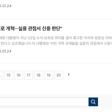
진 기자>울산의 마음을 듣다(장소: 23일, 울산 전시컨벤션센터)전국을 순회
.01.24
새해 첫 타운홀미팅은 울산에서 열렸습니다.8번째 타운홀미팅으로, ...
로 개혁···실용 관점서 신중 판단"
명 대통령이 지난 22일 수석·보좌관 회의를 열어 확고한 의지와 방향성 아래
 한다고 강조했습니다.이 대통령은 이런 개혁 과제들을 실용적 관점에서 신중
 챙겨야 한다고 말했습니다.강재이 기자가 보도합니다.강재이 기자>제20차 수
.01.24
: 22일, 청와대 본관)수석 보좌관회의를 주재한 이재명 대통령이...
4
15
16
17
18
19
20