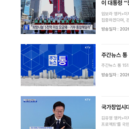
이 대통령 "
임보라 앵커>이
집중하겠다며, 
경력자 중심의 
방송일자 : 2026
기자입니다.최유경
주간뉴스 통 
주간뉴스 통 15
방송일자 : 2026
국가창업시대 
김유영 앵커>이
프로젝트'를 국