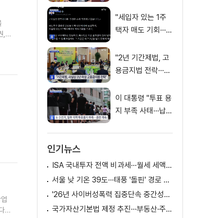
히 대책 마련"
"세입자 있는 1주
을
택자 매도 기회···형
권,
평성 보장"
..
"2년 기간제법, 고
용금지법 전락···대
안 필요"
이 대통령 "투표 용
지 부족 사태···납득
쉽지 않은 허점"
인기뉴스
ISA 국내투자 전액 비과세···월세 세액공제 확대
서울 낮 기온 39도···태풍 '돌핀' 경로 변수
'26년 사이버성폭력 집중단속 중간성과 발표···향후 추진계획은?
창업
국가자산기본법 제정 추진···부동산·주식 등 통합 관리
겠다는