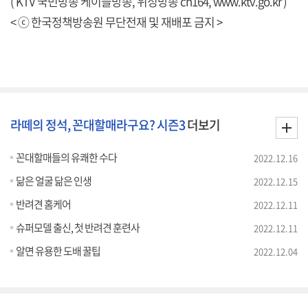
( KTV 국민방송 케이블방송, 위성방송 ch164,
www.ktv.go.kr
)
< ⓒ 한국정책방송원 무단전재 및 재배포 금지 >
라떼의 정석, 꼰대할매라구요? 시즌3
더보기
꼰대할매들의 유쾌한 수다
2022.12.16
닮은 얼굴 닮은 인생
2022.12.15
반려견 홈케어
2022.12.11
슈퍼모델 출신, 첫 반려견 훈련사
2022.12.11
알면 유용한 도배 꿀팁
2022.12.04