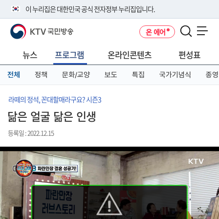
본
메
전
이 누리집은 대한민국 공식 전자정부 누리집입니다.
문
뉴
체
바
바
메
KTV 국민방송
온 에어
로
로
뉴
공식 누리집 주소 확인하기
메뉴 열기
가
가
바
go.kr 주소를 사용하는 누리집은 대한민국 정부기관이 관리하는 누리집입
기
기
로
뉴스
프로그램
온라인콘텐츠
편성표
니다.
가
이밖에 or.kr 또는 .kr등 다른 도메인 주소를 사용하고 있다면 아래 URL에
기
전체
정책
문화/교양
보도
특집
국가기념식
종영
서 도메인 주소를 확인해 보세요
운영중인 공식 누리집보기
라떼의 정석, 꼰대할매라구요? 시즌3
닮은 얼굴 닮은 인생
등록일 : 2022.12.15