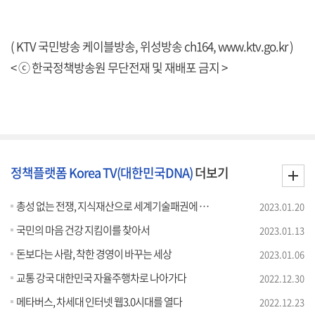
( KTV 국민방송 케이블방송, 위성방송 ch164,
www.ktv.go.kr
)
< ⓒ 한국정책방송원 무단전재 및 재배포 금지 >
정책플랫폼 Korea TV(대한민국DNA)
더보기
총성 없는 전쟁, 지식재산으로 세계기술패권에 도전하다
2023.01.20
국민의 마음 건강 지킴이를 찾아서
2023.01.13
돈보다는 사람, 착한 경영이 바꾸는 세상
2023.01.06
교통 강국 대한민국 자율주행차로 나아가다
2022.12.30
메타버스, 차세대 인터넷 웹3.0시대를 열다
2022.12.23