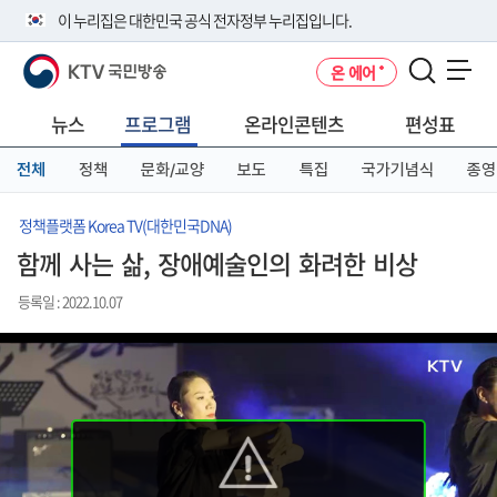
본
메
전
이 누리집은 대한민국 공식 전자정부 누리집입니다.
문
뉴
체
바
바
메
KTV 국민방송
온 에어
로
로
뉴
공식 누리집 주소 확인하기
메뉴 열기
가
가
바
go.kr 주소를 사용하는 누리집은 대한민국 정부기관이 관리하는 누리집입
기
기
로
뉴스
프로그램
온라인콘텐츠
편성표
니다.
가
이밖에 or.kr 또는 .kr등 다른 도메인 주소를 사용하고 있다면 아래 URL에
기
전체
정책
문화/교양
보도
특집
국가기념식
종영
서 도메인 주소를 확인해 보세요
운영중인 공식 누리집보기
정책플랫폼 Korea TV(대한민국DNA)
함께 사는 삶, 장애예술인의 화려한 비상
등록일 : 2022.10.07