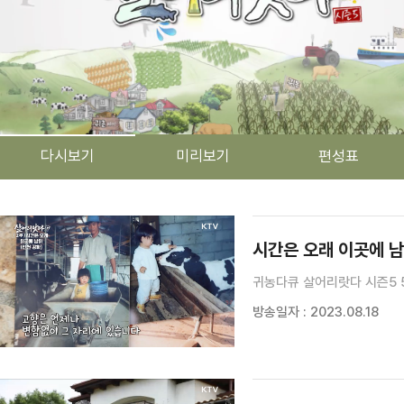
다시보기
미리보기
편성표
검색 조건
검색어 입력
검색
시간은 오래 이곳에 남
귀농다큐 살어리랏다 시즌5 
방송일자 : 2023.08.18