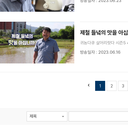
방송일자 : 2023.06.23
제철 들녘의 맛을 아십
귀농다큐 살어리랏다 시즌5 
방송일자 : 2023.06.16
1
2
3
제목