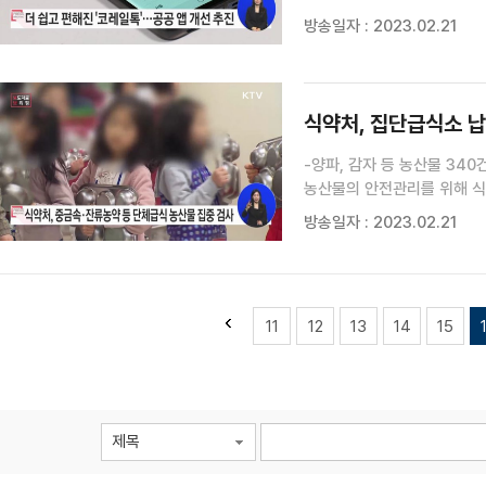
편하게 개선됩니다. 우선 앱을
방송일자 : 2023.02.21
·하단의 디자인이 통일됩니다.
식약처, 집단급식소 
-양파, 감자 등 농산물 340건 수거· 검사 실시- 윤
농산물의 안전관리를 위해 식
대한 집중 검사를 실시합니다.
방송일자 : 2023.02.21
부적합 이력이 있는 농산물 등
11
12
13
14
15
제목