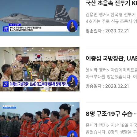
국산 초음속 전투기 KF
김용민 앵커> 한국형 전투기 KF
4호기는 주로 신규 조종사 
전하겠습니다. 이혜진 기자> 'KF-21 보라매'는 한국항공우주산업(KAI) 주관으로 한국과
방송일자 : 2023.02.21
인도네시아가 공동 개발 중인 
이종섭 국방장관, UA
윤세라 앵커> 아랍에미리트를
아크부대를 방문했습니다. 이
부대생활 여건을 확인했습니다
방송일자 : 2023.02.21
완수할 수 있도록 만전을 기해
8명 구조·19구 수습·
윤세라 앵커> 지난 18일 
밝혔습니다. 8명의 생명을 구