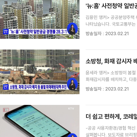
'뉴:홈' 사전청약 일반공
김용민 앵커> 공공분양주택 뉴
나타났습니다. 국토교통부는 
접수 결과 417가구 공급에 
방송일자 : 2023.02.21
84㎡ 평형에 82.4대 1로,
소방청, 화재 감시자 
윤세라 앵커> 소방청이 봄철
화재감시자를 배치하고, 다중
안전무시행위를 근절하기 위
방송일자 : 2023.02.21
판자촌, 주거용비닐하우스 
보급하...
더 쉽고 편하게, 코레
-공공 사용자환경/경험 혁신 시범사업 완료보
살펴봅니다. 보도자료 브리핑입니다. KTX 열차를 예매할 때 사용하는 '코