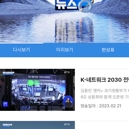
다시보기
미리보기
편성표
검색 조건
검색어 입력
검색
K-네트워크 2030 전
김용민 앵커> 과기정통부가
6G 상용화와 함께 오픈랜 
임하경 기자, 이번 전략이 나온 배경부터 설명해
방송일자 : 2023.02.21
전반에서 디지털 경제로 혁신이