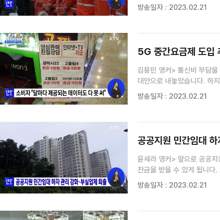
중추국가로서 한국의 국격에 맞
방송일자 : 2023.02.21
기자> 튀르키예 지진 피해 
5G 중간요금제 도입 
김용민 앵커> 통신비 부담을
대안으로 내놓았습니다. 하지만, 소비자의 반
먼저라는 지적인데요. 김경호 기자가 취재했습니다
방송일자 : 2023.02.21
비상경제민생회의) "통신, 금
공공지원 민간임대 하
윤세라 앵커> 앞으로 공공지
잔금을 받을 수 있게 됩니다
퇴출 시키고, 임대사업자가 
방송일자 : 2023.02.21
국토교통부는 최근 공공지원 