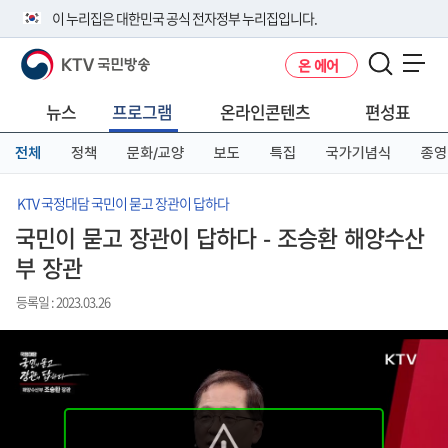
본
메
전
이 누리집은 대한민국 공식 전자정부 누리집입니다.
문
뉴
체
바
바
메
KTV 국민방송
온 에어
로
로
뉴
공식 누리집 주소 확인하기
메뉴 열기
가
가
바
go.kr 주소를 사용하는 누리집은 대한민국 정부기관이 관리하는 누리집입
기
기
로
뉴스
프로그램
온라인콘텐츠
편성표
니다.
가
이밖에 or.kr 또는 .kr등 다른 도메인 주소를 사용하고 있다면 아래 URL에
기
전체
정책
문화/교양
보도
특집
국가기념식
종영
서 도메인 주소를 확인해 보세요
운영중인 공식 누리집보기
KTV 국정대담 국민이 묻고 장관이 답하다
국민이 묻고 장관이 답하다 - 조승환 해양수산
부 장관
등록일 : 2023.03.26