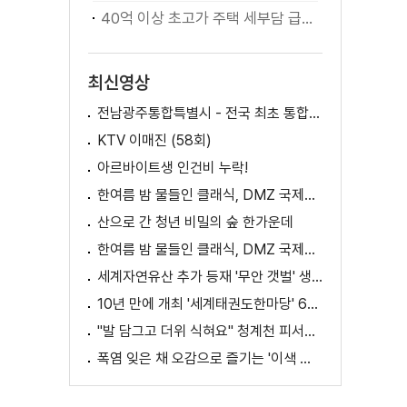
40억 이상 초고가 주택 세부담 급증···실수요자 보호 강화
최신영상
전남광주통합특별시 - 전국 최초 통합돌봄 모델
KTV 이매진 (58회)
아르바이트생 인건비 누락!
한여름 밤 물들인 클래식, DMZ 국제음악제 성황
산으로 간 청년 비밀의 숲 한가운데
한여름 밤 물들인 클래식, DMZ 국제음악제 성황
세계자연유산 추가 등재 '무안 갯벌' 생태 체험
10년 만에 개최 '세계태권도한마당' 61개국 참가
"발 담그고 더위 식혀요" 청계천 피서지로 인기
폭염 잊은 채 오감으로 즐기는 '이색 독서' 인기