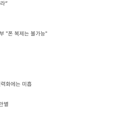
말라“
기부 "폰 복제는 불가능"
 전력화에는 미흡
차만별