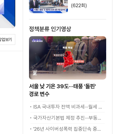
(622회)
정책분류 인기영상
팝업보기
서울 낮 기온 39도···태풍 '돌핀'
경로 변수
ISA 국내투자 전액 비과세···월세 세액공제 확대
국가자산기본법 제정 추진···부동산·주식 등 통합 관리
'26년 사이버성폭력 집중단속 중간성과 발표···향후 추진계획은?