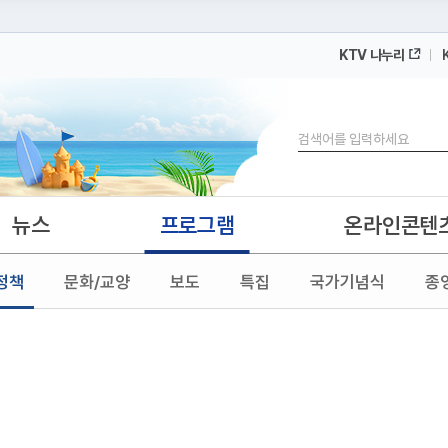
KTV 나누리
 누리집입니다.
 아래 URL에서 도메인 주소를 확인해 보세요
검색
뉴스
프로그램
온라인콘텐
정책
문화/교양
보도
특집
국가기념식
종