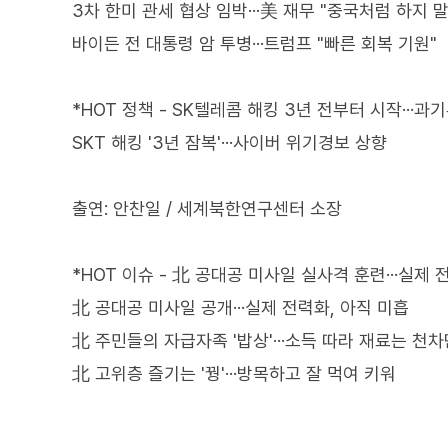
3차 한미 관세 협상 임박···美 재무 "중국처럼 하지 
바이든 전 대통령 암 투병···트럼프 "빠른 회복 기원"
*HOT 정책 - SK텔레콤 해킹 3년 전부터 시작···과
SKT 해킹 '3년 잠복'···사이버 위기경보 상향
출연: 안찬일 / 세계북한연구센터 소장
*HOT 이슈 - 北 공대공 미사일 실사격 훈련···실제
北 공대공 미사일 공개···실제 전력화, 아직 미흡
北 주민들의 자급자족 '밥상'···소득 따라 재료는 천
北 고위층 즐기는 '꿩'···방목하고 잘 먹여 키워