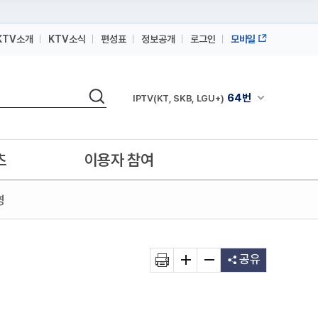
KTV소개
KTV소식
편성표
정보공개
로그인
모바일
164번
스카이라이프
검색
64번
채널안내 펼쳐
IPTV(KT, SKB, LGU+)
164번
스카이라이프
64번
IPTV(KT, SKB, LGU+)
츠
이용자 참여
164번
스카이라이프
영
공유