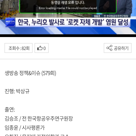
조회수 : 82회
0
공유하기
생방송 정책&이슈 (579회)
진행: 박상규
출연:
김승조 / 전 한국항공우주연구원장
임종윤 / 시사평론가