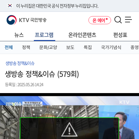
본
메
전
이 누리집은 대한민국 공식 전자정부 누리집입니다.
문
뉴
체
바
바
메
KTV 국민방송
온 에어
로
로
뉴
공식 누리집 주소 확인하기
메뉴 열기
가
가
바
go.kr 주소를 사용하는 누리집은 대한민국 정부기관이 관리하는 누리집입
기
기
로
뉴스
프로그램
온라인콘텐츠
편성표
니다.
가
이밖에 or.kr 또는 .kr등 다른 도메인 주소를 사용하고 있다면 아래 URL에
기
전체
정책
문화/교양
보도
특집
국가기념식
종영
서 도메인 주소를 확인해 보세요
운영중인 공식 누리집보기
생방송 정책&이슈
생방송 정책&이슈 (579회)
등록일 : 2025.05.26 14:24