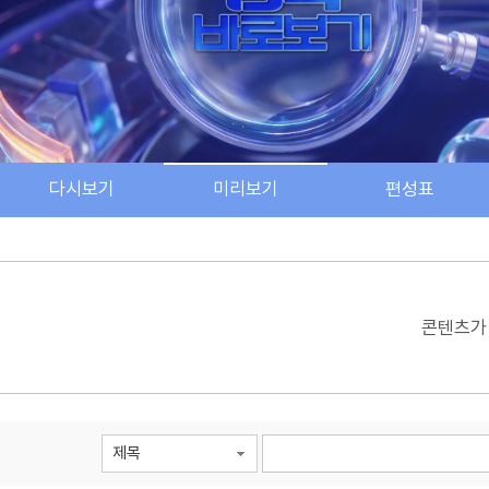
다시보기
미리보기
편성표
검색 조건
검색어 입력
검색
콘텐츠가
제목