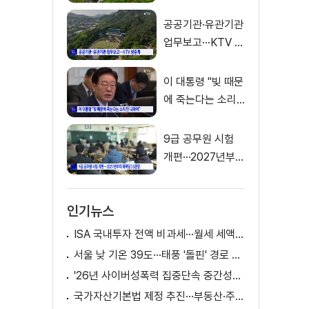
공공기관·유관기관
업무보고···KTV 생
중계
이 대통령 "빚 때문
에 죽는다는 소리
안 나와야"
9급 공무원 시험
개편···2027년부터
과목 당 25문항
인기뉴스
ISA 국내투자 전액 비과세···월세 세액공제 확대
서울 낮 기온 39도···태풍 '돌핀' 경로 변수
'26년 사이버성폭력 집중단속 중간성과 발표···향후 추진계획은?
국가자산기본법 제정 추진···부동산·주식 등 통합 관리