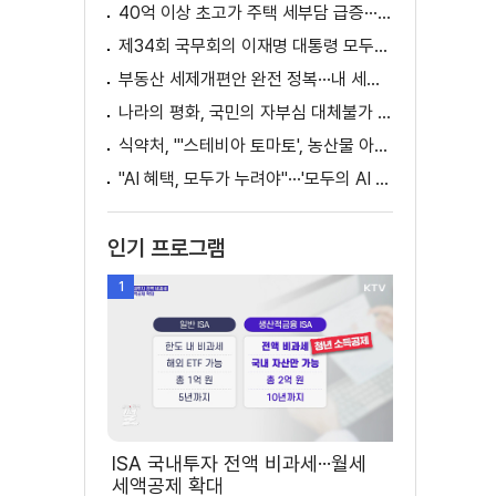
40억 이상 초고가 주택 세부담 급증···실수요자 보호 강화
제34회 국무회의 이재명 대통령 모두발언
부동산 세제개편안 완전 정복···내 세금 어떻게 달라지나? [K-정책 사용법]
나라의 평화, 국민의 자부심 대체불가 대한민국 이재명 대통령 모두말씀
식약처, "'스테비아 토마토', 농산물 아닌 가공식품"
"AI 혜택, 모두가 누려야"···'모두의 AI 성장사다리' 출범
인기 프로그램
1
ISA 국내투자 전액 비과세···월세
세액공제 확대