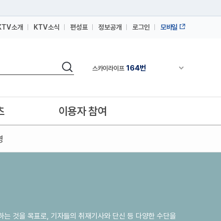
KTV소개
KTV소식
편성표
정보공개
로그인
모바일
164번
스카이라이프
64번
IPTV(KT, SKB, LGU+)
검색
164번
채널안내 펼쳐
스카이라이프
64번
IPTV(KT, SKB, LGU+)
164번
스카이라이프
츠
이용자 참여
영
하는 것을 목표로, 기자들의 취재기사와 단신 등 다양한 수단을