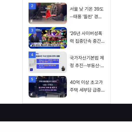
2
서울 낮 기온 39도
···태풍 '돌핀' 경로
변수
3
'26년 사이버성폭
력 집중단속 중간
성과 발표···향후 추
4
진계획은?
국가자산기본법 제
정 추진···부동산·주
식 등 통합 관리
5
40억 이상 초고가
주택 세부담 급증···
실수요자 보호 강
화