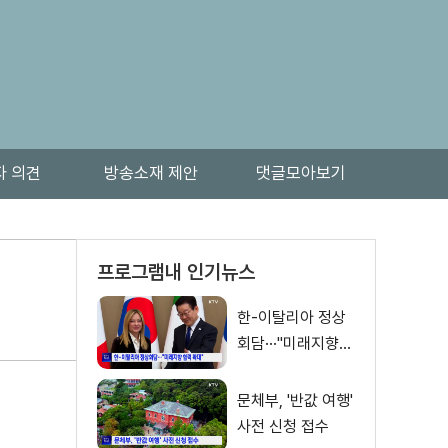
자 의견
방송소재 제안
댓글모아보기
프로그램내 인기뉴스
한-이탈리아 정상
회담···"미래지향
협력 확대"
문체부, '반값 여행'
사전 신청 접수