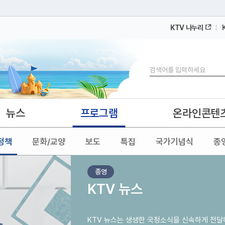
KTV 나누리
 누리집입니다.
 아래 URL에서 도메인 주소를 확인해 보세요
검색
뉴스
프로그램
온라인콘텐
정책
문화/교양
보도
특집
국가기념식
종
종영
KTV 뉴스
KTV 뉴스는 생생한 국정소식을 신속하게 전달