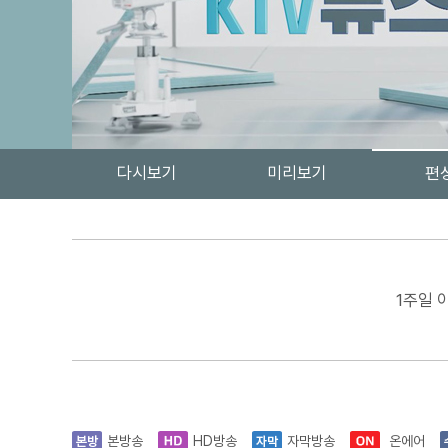
다시보기
미리보기
편
1주일 
본방송
HD방송
자막방송
온에어