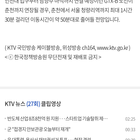
인천대 입구부터 남양주 마석까지 연결 예정이던 GTX-B 노선이
춘천까지 연장될 경우, 춘천에서 서울 청량리역까지 최대 1시간
30분 걸리던 이동시간이 약 50분대로 줄어들 전망입니다.
( KTV 국민방송 케이블방송, 위성방송 ch164,
www.ktv.go.kr
)
< ⓒ 한국정책방송원 무단전재 및 재배포 금지 >
KTV 뉴스
(27회)
클립영상
반도체 산업 8조8천억 원 지원···스타트업 기술탈취 제재 강화
02:25
군 "접경지 안보관광 오늘부터 재개"
00:33
윤 대통령, 용산서 재보궐선거 투표···현장 격려
00:39