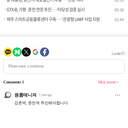
GTX-B, 가평·춘천 연장 추진···타당성 검증 실시
00:38
제주 스마트공동물류센터 구축···'관광형 UAM' 사업 지원
02:44