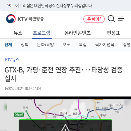
본
메
전
이 누리집은 대한민국 공식 전자정부 누리집입니다.
문
뉴
체
바
바
메
KTV 국민방송
온 에어
로
로
뉴
공식 누리집 주소 확인하기
메뉴 열기
가
가
바
go.kr 주소를 사용하는 누리집은 대한민국 정부기관이 관리하는 누리집입
기
기
로
뉴스
프로그램
온라인콘텐츠
편성표
니다.
가
이밖에 or.kr 또는 .kr등 다른 도메인 주소를 사용하고 있다면 아래 URL에
기
전체
정책
문화/교양
보도
특집
국가기념식
종영
서 도메인 주소를 확인해 보세요
운영중인 공식 누리집보기
KTV 뉴스
GTX-B, 가평·춘천 연장 추진···타당성 검증
실시
등록일 : 2024.10.16 14:04