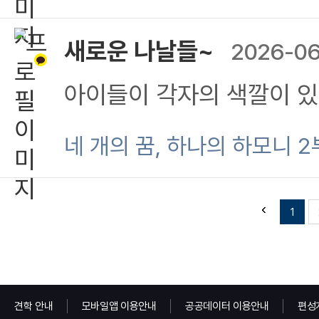
새로운 나날들~
2026-0
아이들이 각자의 색깔이 
면서도 화목한~행복 가득한
네 개의 꿈, 하나의 하모니 2
미소가 가득했답니다~^^
1
견학 안내
모바일앱 이용안내
공공데이터 이용안내
편성