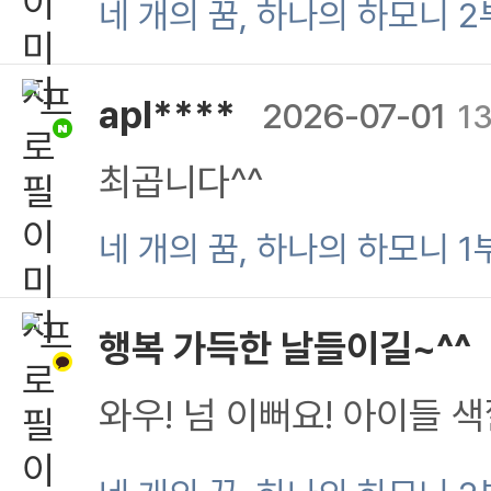
네 개의 꿈, 하나의 하모니 2
수 근서
apl****
2026-07-01
13
최곱니다^^
네 개의 꿈, 하나의 하모니 1
행복 가득한 날들이길~^^
와우! 넘 이뻐요! 아이들 
을 향해 노력하는 모습 진