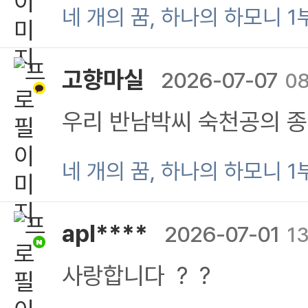
입니다. 다들 건강하게 잘
네 개의 꿈, 하나의 하모니 1
내는 훌륭한 역꾼이 되기를
고향마실
2026-07-07
08
우리 반남박씨 숙천공의 종
씁니다~ 이제 본 방송글을
네 개의 꿈, 하나의 하모니 1
이 가족을 보면서 저절로 
apl****
2026-07-01
1
한 가정을 성공적으로 잘 
사랑합니다 ？？
거듭 성장 발달하길 빌어 