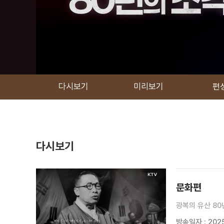
다시보기
미리보기
편
다시보기
문화편
광복의 유산 80
방송일자 : 2025