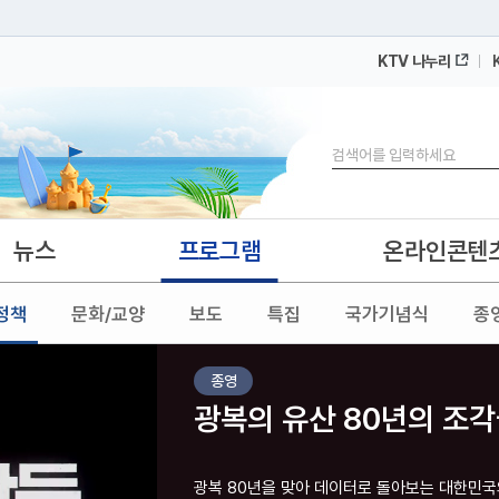
KTV 나누리
 누리집입니다.
 아래 URL에서 도메인 주소를 확인해 보세요
검색
뉴스
프로그램
온라인콘텐
정책
문화/교양
보도
특집
국가기념식
종
종영
광복의 유산 80년의 조
광복 80년을 맞아 데이터로 돌아보는 대한민국