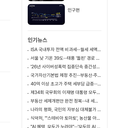
인구편
인기뉴스
ISA 국내투자 전액 비과세···월세 세액공제 확대
서울 낮 기온 39도···태풍 '돌핀' 경로 변수
'26년 사이버성폭력 집중단속 중간성과 발표···향후 추진계획은?
국가자산기본법 제정 추진···부동산·주식 등 통합 관리
40억 이상 초고가 주택 세부담 급증···실수요자 보호 강화
제34회 국무회의 이재명 대통령 모두발언
부동산 세제개편안 완전 정복···내 세금 어떻게 달라지나? [K-정책 사용법]
나라의 평화, 국민의 자부심 대체불가 대한민국 이재명 대통령 모두말씀
식약처, "'스테비아 토마토', 농산물 아닌 가공식품"
"AI 혜택, 모두가 누려야"···'모두의 AI 성장사다리' 출범