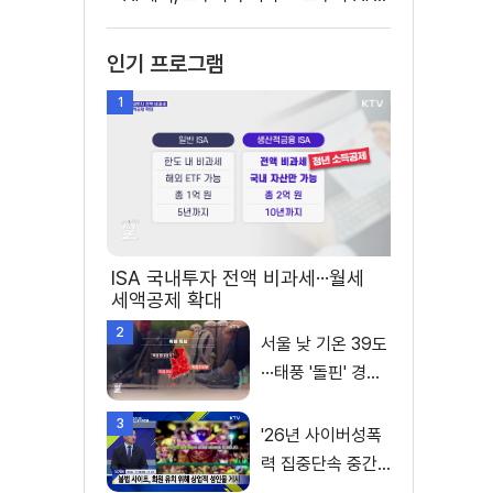
인기 프로그램
1
ISA 국내투자 전액 비과세···월세
세액공제 확대
2
서울 낮 기온 39도
···태풍 '돌핀' 경로
변수
3
'26년 사이버성폭
력 집중단속 중간
성과 발표···향후 추