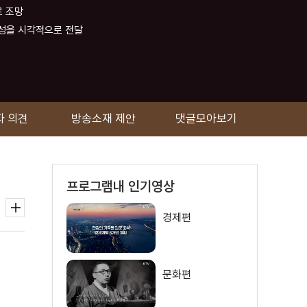
로 조망
능성을 시각적으로 전달
자 의견
방송소재 제안
댓글모아보기
프로그램내 인기영상
경제편
문화편