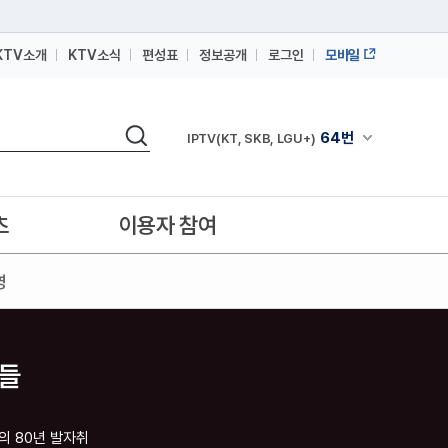
KTV소개
KTV소식
편성표
정보공개
로그인
모바일
164번
스카이라이프
검색
64번
채널안내 펼쳐
IPTV(KT, SKB, LGU+)
164번
스카이라이프
64번
IPTV(KT, SKB, LGU+)
츠
이용자 참여
164번
스카이라이프
영
각들
의 80년 발자취