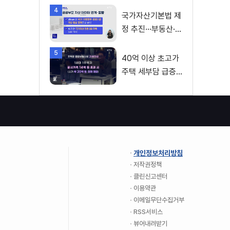
4
진계획은?
국가자산기본법 제
정 추진···부동산·주
식 등 통합 관리
5
40억 이상 초고가
주택 세부담 급증···
실수요자 보호 강
화
개인정보처리방침
저작권정책
클린신고센터
이용약관
이메일무단수집거부
RSS서비스
뷰어내려받기