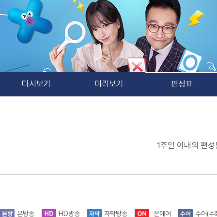
다시보기
미리보기
편성표
1주일 이내의 편성
본방송
HD방송
자막방송
온에어
수어(수