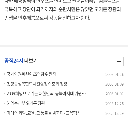
나라 해양정책의 현주소를 살펴보고 말더듬이라는 컴플렉스를
극복하고 장관이 되기까지의 순탄치만은 않았던 오거돈 장관의
인생을 반추해봄으로써 감동을 전하고자 한다.
공직24시
더보기
국가인권위원회 조영황 위원장
2006.01.16
행정중심복합도시건설청 이춘희 청장
2006.01.09
2006 희망으로 뛰는 대한민국! 동북아시대 위원회 이수훈 위원장
2006.01.02
해양수산부 오거돈 장관
2005.12.26
미래의 희망, 교육! 그 등불을 밝힌다 - 교육혁신위원회 설동근 위원장
2005.12.19