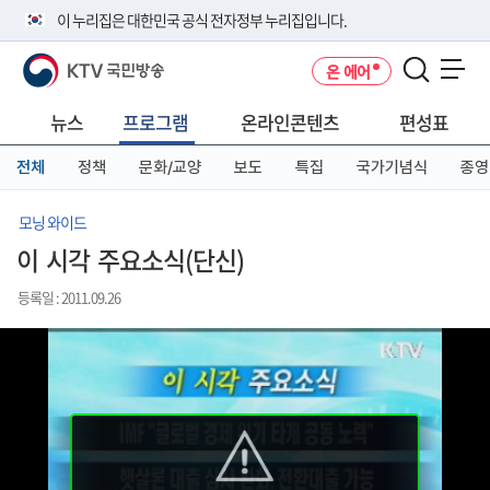
본
메
전
이 누리집은 대한민국 공식 전자정부 누리집입니다.
문
뉴
체
바
바
메
KTV 국민방송
온 에어
로
로
뉴
공식 누리집 주소 확인하기
메뉴 열기
가
가
바
go.kr 주소를 사용하는 누리집은 대한민국 정부기관이 관리하는 누리집입
기
기
로
뉴스
프로그램
온라인콘텐츠
편성표
니다.
가
이밖에 or.kr 또는 .kr등 다른 도메인 주소를 사용하고 있다면 아래 URL에
기
전체
정책
문화/교양
보도
특집
국가기념식
종영
서 도메인 주소를 확인해 보세요
운영중인 공식 누리집보기
모닝 와이드
이 시각 주요소식(단신)
등록일 : 2011.09.26