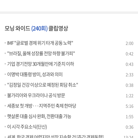
모닝 와이드
(240회)
클립영상
IMF "글로벌 경제 위기 타개 공동 노력"
2:00
"브라질, 올해 성장률 전망 하향 불가피"
0:42
기업 경기전망 30개월만에 기준치 이하
0:43
이명박 대통령 방미, 성과와 의미
2:33
"김정일 건강 이상으로 예정된 회담 취소"
0:38
불가리아와 우크라이나 공식 방문
1:22
세종보 첫 개방···지역주민 축제 한마당
5:16
햇살론 대출 심사 완화, 전환대출 가능
1:55
이 시각 주요소식(단신)
0:36
세계, 한국 경제 어렵지만 성장 지속할 것 [주간 경제동향]
13:24