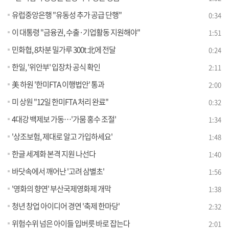
유럽중앙은행 "유동성 추가 공급 단행"
0:34
이 대통령 "금융권, 수출·기업활동 지원해야"
1:51
민화협, 8차분 밀가루 300t 北에 전달
0:24
한일, '위안부' 입장차 공식 확인
2:11
美 하원 '한미FTA 이행법안' 통과
2:00
미 상원 "12일 한미FTA 처리 완료"
0:32
4대강 백제보 가동…'가뭄 홍수 조절'
1:34
'상조보험, 제대로 알고 가입하세요'
1:48
한글 세계화 본격 지원 나선다
1:40
바닷속에서 깨어난 '고려 삼별초'
1:56
'영화의 향연' 부산국제영화제 개막
1:38
청년 창업 아이디어 경연 '축제 한마당'
2:32
위험수위 넘은 아이들 입버릇 바로 잡는다
2:01