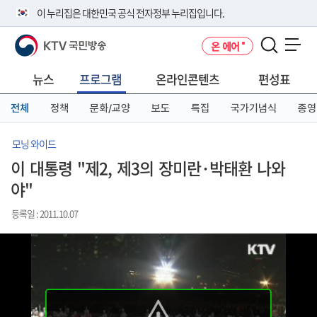
본
메
전
이 누리집은 대한민국 공식 전자정부 누리집입니다.
문
뉴
체
바
바
메
KTV 국민방송
온 에어
로
로
뉴
공식 누리집 주소 확인하기
메뉴 열기
가
가
바
go.kr 주소를 사용하는 누리집은 대한민국 정부기관이 관리하는 누리집입
기
기
로
뉴스
프로그램
온라인콘텐츠
편성표
니다.
가
이밖에 or.kr 또는 .kr등 다른 도메인 주소를 사용하고 있다면 아래 URL에
기
전체
정책
문화/교양
보도
특집
국가기념식
종영
서 도메인 주소를 확인해 보세요
운영중인 공식 누리집보기
모닝 와이드
이 대통령 "제2, 제3의 장미란·박태환 나와
야"
등록일 : 2011.10.07