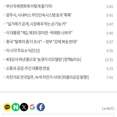
부산국제영화제 이렇게 즐기자!
2:02
광주시, 시내버스 무인단속시스템 효과 '톡톡'
0:41
"실거래가 공개, 시장왜곡 막는 순기능 커"
0:47
이 대통령 "제2, 제3의 장미란·박태환 나와야"
0:40
중국 "탈북자 좀 더 조사"…정부 "강제 북송 반대"
0:37
이 시각 주요소식(단신)
0:35
4대강서 파낸 흙으로 '농경지 리모델링' [정책&이슈]
12:25
소통과 공감-주간 대통령 연설
5:33
자전거로 전국일주, 녹색 자전거 시대! [위클리공감 동행!]
7:41