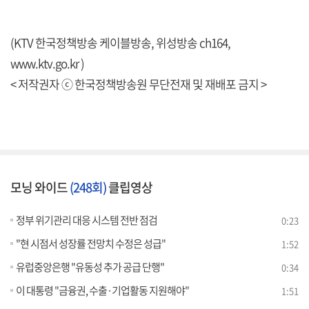
(KTV 한국정책방송 케이블방송, 위성방송 ch164,
www.ktv.go.kr )
< 저작권자 ⓒ 한국정책방송원 무단전재 및 재배포 금지 >
모닝 와이드
(248회)
클립영상
정부 위기관리 대응 시스템 전반 점검
0:23
"현 시점서 성장률 전망치 수정은 성급"
1:52
유럽중앙은행 "유동성 추가 공급 단행"
0:34
이 대통령 "금융권, 수출·기업활동 지원해야"
1:51