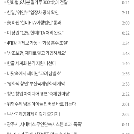
민화협, 8차분 밀가루 300t 北에 전달
0:24
한일, '위안부' 입장차 공식 확인
2:11
美 하원 '한미FTA 이행법안' 통과
2:00
미 상원 "12일 한미FTA 처리 완료"
0:32
4대강 백제보 가동…'가뭄 홍수 조절'
1:34
'상조보험, 제대로 알고 가입하세요'
1:48
한글 세계화 본격 지원 나선다
1:40
바닷속에서 깨어난 '고려 삼별초'
1:56
'영화의 향연' 부산국제영화제 개막
1:38
청년 창업 아이디어 경연 '축제 한마당'
2:32
위험수위 넘은 아이들 입버릇 바로 잡는다
2:01
부산국제영화제 이렇게 즐기자!
2:02
광주시, 시내버스 무인단속시스템 효과 '톡톡'
0:41