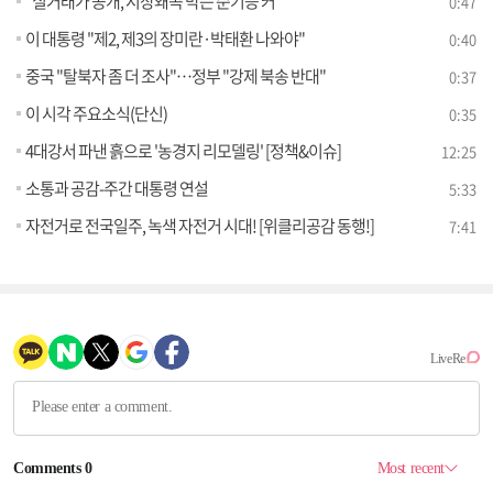
"실거래가 공개, 시장왜곡 막는 순기능 커"
0:47
이 대통령 "제2, 제3의 장미란·박태환 나와야"
0:40
중국 "탈북자 좀 더 조사"…정부 "강제 북송 반대"
0:37
이 시각 주요소식(단신)
0:35
4대강서 파낸 흙으로 '농경지 리모델링' [정책&이슈]
12:25
소통과 공감-주간 대통령 연설
5:33
자전거로 전국일주, 녹색 자전거 시대! [위클리공감 동행!]
7:41