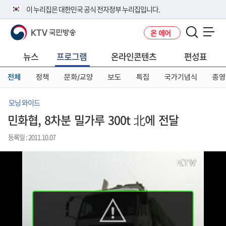
본
메
전
이 누리집은 대한민국 공식 전자정부 누리집입니다.
문
뉴
체
바
바
메
KTV 국민방송
온 에어
로
로
뉴
공식 누리집 주소 확인하기
메뉴 열기
가
가
바
go.kr 주소를 사용하는 누리집은 대한민국 정부기관이 관리하는 누리집입
기
기
로
뉴스
프로그램
온라인콘텐츠
편성표
니다.
가
이밖에 or.kr 또는 .kr등 다른 도메인 주소를 사용하고 있다면 아래 URL에
기
전체
정책
문화/교양
보도
특집
국가기념식
종영
서 도메인 주소를 확인해 보세요
운영중인 공식 누리집보기
모닝 와이드
민화협, 8차분 밀가루 300t 北에 전달
등록일 : 2011.10.07