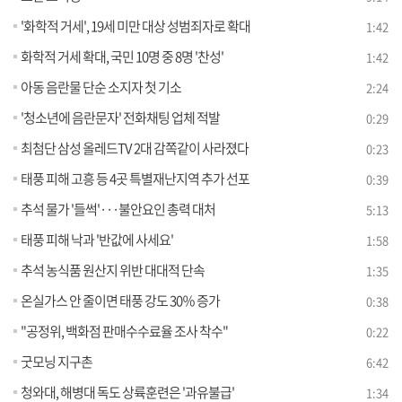
'화학적 거세', 19세 미만 대상 성범죄자로 확대
1:42
화학적 거세 확대, 국민 10명 중 8명 '찬성'
1:42
아동 음란물 단순 소지자 첫 기소
2:24
'청소년에 음란문자' 전화채팅 업체 적발
0:29
최첨단 삼성 올레드TV 2대 감쪽같이 사라졌다
0:23
태풍 피해 고흥 등 4곳 특별재난지역 추가 선포
0:39
추석 물가 '들썩'···불안요인 총력 대처
5:13
태풍 피해 낙과 '반값에 사세요'
1:58
추석 농식품 원산지 위반 대대적 단속
1:35
온실가스 안 줄이면 태풍 강도 30％ 증가
0:38
"공정위, 백화점 판매수수료율 조사 착수"
0:22
굿모닝 지구촌
6:42
청와대, 해병대 독도 상륙훈련은 '과유불급'
1:34