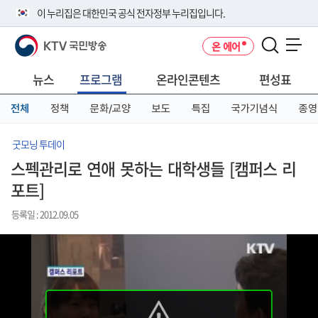
본
메
전
이 누리집은 대한민국 공식 전자정부 누리집입니다.
문
뉴
체
바
바
메
KTV 국민방송
온 에어
로
로
뉴
공식 누리집 주소 확인하기
메뉴 열기
가
가
바
go.kr 주소를 사용하는 누리집은 대한민국 정부기관이 관리하는 누리집입
기
기
로
뉴스
프로그램
온라인콘텐츠
편성표
니다.
가
이밖에 or.kr 또는 .kr등 다른 도메인 주소를 사용하고 있다면 아래 URL에
기
전체
정책
문화/교양
보도
특집
국가기념식
종영
서 도메인 주소를 확인해 보세요
운영중인 공식 누리집보기
굿모닝 투데이
스펙관리로 연애 못하는 대학생들 [캠퍼스 리
포트]
등록일 : 2012.09.05