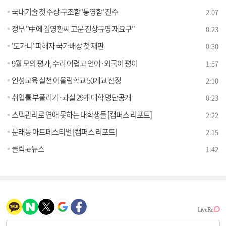
국내기술 첫 수상 구조함 '통영함' 진수
2:07
정부 "中에 김영환씨 고문 진상규명 재요구"
0:23
'도가니' 피해자 국가배상 첫 재판
0:30
9월 모의 평가, 수리 어렵고 언어·외국어 평이
1:57
인성교육 실천 어울림학교 50개교 선정
2:10
취업률 부풀리기·과실 29개 대학 명단공개
0:23
스펙관리로 연애 못하는 대학생들 [캠퍼스 리포트]
2:22
문래동 아트페스티벌 [캠퍼스 리포트]
2:15
클릭-e 뉴스
1:42