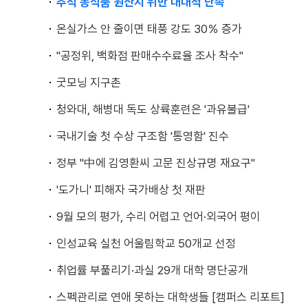
추석 농식품 원산지 위반 대대적 단속
온실가스 안 줄이면 태풍 강도 30％ 증가
"공정위, 백화점 판매수수료율 조사 착수"
굿모닝 지구촌
청와대, 해병대 독도 상륙훈련은 '과유불급'
국내기술 첫 수상 구조함 '통영함' 진수
정부 "中에 김영환씨 고문 진상규명 재요구"
'도가니' 피해자 국가배상 첫 재판
9월 모의 평가, 수리 어렵고 언어·외국어 평이
인성교육 실천 어울림학교 50개교 선정
취업률 부풀리기·과실 29개 대학 명단공개
스펙관리로 연애 못하는 대학생들 [캠퍼스 리포트]