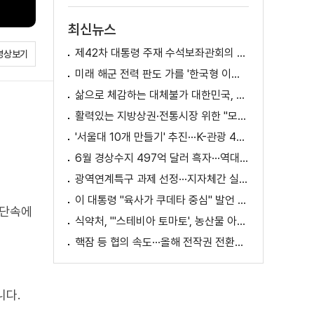
최신뉴스
제42차 대통령 주재 수석보좌관회의 이재명 대통령 모두말씀
영상보기
미래 해군 전력 판도 가를 '한국형 이지스구축함' 건조 본격화 [K-정책 사용법]
삶으로 체감하는 대체불가 대한민국, 무엇이 달라지나? [정.주.행]
활력있는 지방상권·전통시장 위한 "모두의 상권 추진전략"
'서울대 10개 만들기' 추진···K-관광 4천만 시대 준비
6월 경상수지 497억 달러 흑자···역대 최대
광역연계특구 과제 선정···지자체간 실증 협력 확대
이 대통령 "육사가 쿠데타 중심" 발언 의미는?
 단속에
식약처, "'스테비아 토마토', 농산물 아닌 가공식품"
핵잠 등 협의 속도···올해 전작권 전환시기 결정 추진
니다.