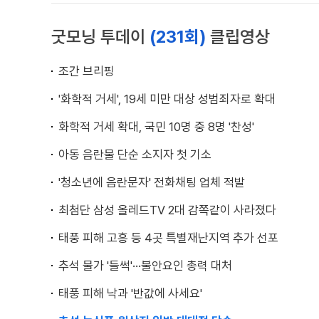
굿모닝 투데이
(231회)
클립영상
조간 브리핑
'화학적 거세', 19세 미만 대상 성범죄자로 확대
화학적 거세 확대, 국민 10명 중 8명 '찬성'
아동 음란물 단순 소지자 첫 기소
'청소년에 음란문자' 전화채팅 업체 적발
최첨단 삼성 올레드TV 2대 감쪽같이 사라졌다
태풍 피해 고흥 등 4곳 특별재난지역 추가 선포
추석 물가 '들썩'···불안요인 총력 대처
태풍 피해 낙과 '반값에 사세요'