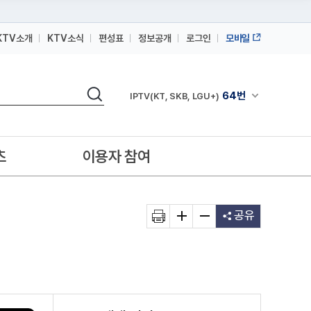
KTV소개
KTV소식
편성표
정보공개
로그인
모바일
164번
스카이라이프
검색
64번
채널안내 펼쳐
IPTV(KT, SKB, LGU+)
164번
스카이라이프
64번
IPTV(KT, SKB, LGU+)
츠
이용자 참여
164번
스카이라이프
공유