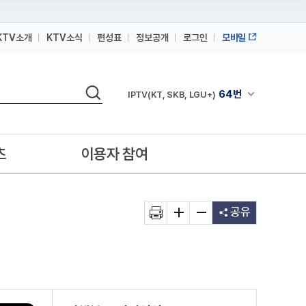
KTV소개
KTV소식
편성표
정보공개
로그인
모바일
164번
스카이라이프
검색
64번
채널안내 펼쳐
IPTV(KT, SKB, LGU+)
164번
스카이라이프
64번
IPTV(KT, SKB, LGU+)
츠
이용자 참여
164번
스카이라이프
공유