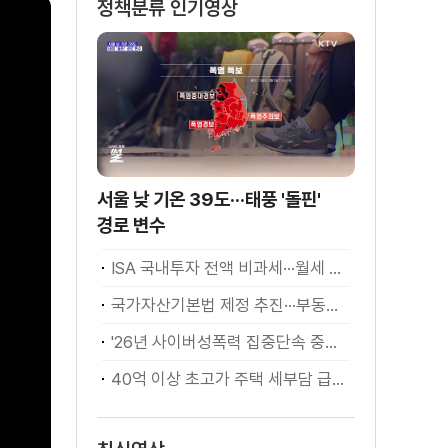
정책분류 인기영상
서울 낮 기온 39도···태풍 '돌핀'
경로 변수
ISA 국내투자 전액 비과세···월세 세액공제 확대
국가자산기본법 제정 추진···부동산·주식 등 통합 관리
'26년 사이버성폭력 집중단속 중간성과 발표···향후 추진계획은?
40억 이상 초고가 주택 세부담 급증···실수요자 보호 강화