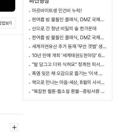
최신영상
아르바이트생 인건비 누락!
한여름 밤 물들인 클래식, DMZ 국제음악제 성황
팝업보기
산으로 간 청년 비밀의 숲 한가운데
한여름 밤 물들인 클래식, DMZ 국제음악제 성황
세계자연유산 추가 등재 '무안 갯벌' 생태 체험
10년 만에 개최 '세계태권도한마당' 61개국 참가
"발 담그고 더위 식혀요" 청계천 피서지로 인기
폭염 잊은 채 오감으로 즐기는 '이색 독서' 인기
책으로 만나는 마음·세상, 8월의 사서추천도서
"복잡한 웹툰·웹소설 환불···증빙서류 요구까지"