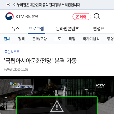
본
메
전
이 누리집은 대한민국 공식 전자정부 누리집입니다.
문
뉴
체
바
바
메
KTV 국민방송
온 에어
로
로
뉴
공식 누리집 주소 확인하기
메뉴 열기
가
가
바
go.kr 주소를 사용하는 누리집은 대한민국 정부기관이 관리하는 누리집입
기
기
로
뉴스
프로그램
온라인콘텐츠
편성표
니다.
가
이밖에 or.kr 또는 .kr등 다른 도메인 주소를 사용하고 있다면 아래 URL에
기
전체
정책
문화/교양
보도
특집
국가기념식
종영
서 도메인 주소를 확인해 보세요
운영중인 공식 누리집보기
국민리포트
'국립아시아문화전당' 본격 가동
등록일 : 2015.12.03