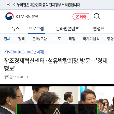
본
메
전
이 누리집은 대한민국 공식 전자정부 누리집입니다.
문
뉴
체
바
바
메
KTV 국민방송
온 에어
로
로
뉴
공식 누리집 주소 확인하기
메뉴 열기
가
가
바
go.kr 주소를 사용하는 누리집은 대한민국 정부기관이 관리하는 누리집입
기
기
로
뉴스
프로그램
온라인콘텐츠
편성표
니다.
가
이밖에 or.kr 또는 .kr등 다른 도메인 주소를 사용하고 있다면 아래 URL에
기
전체
정책
문화/교양
보도
특집
국가기념식
종영
서 도메인 주소를 확인해 보세요
운영중인 공식 누리집보기
KTV 830 (2016~2018년 제작)
창조경제혁신센터·섬유박람회장 방문…'경제
행보'
등록일 : 2016.03.11