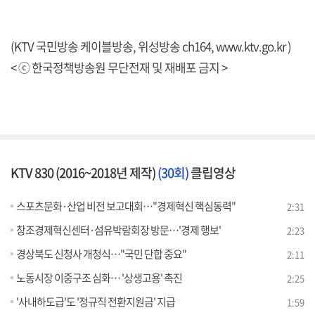
(KTV 국민방송 케이블방송, 위성방송 ch164,
www.ktv.go.kr
)
< ⓒ 한국정책방송원 무단전재 및 재배포 금지 >
KTV 830 (2016~2018년 제작)
(30회)
클립영상
스포츠문화·산업 비전 보고대회…"경제혁신 핵심동력"
2:31
창조경제혁신센터·섬유박람회장 방문…'경제 행보'
2:23
경상북도 신청사 개청식…"국민 단합 중요"
2:11
노동시장 이중구조 심화… '상생고용' 촉진
2:25
'사내하도급'도 '정규직 전환지원금' 지급
1:59