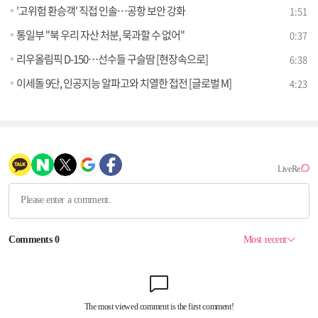
'고위험 환승객' 직접 인솔…공항 보안 강화
1:51
통일부 "북 우리 자산 처분, 묵과할 수 없어"
0:37
리우올림픽 D-150…선수들 구슬땀 [현장속으로]
6:38
이세돌 9단, 인공지능 알파고와 치열한 접전 [글로벌 M]
4:23