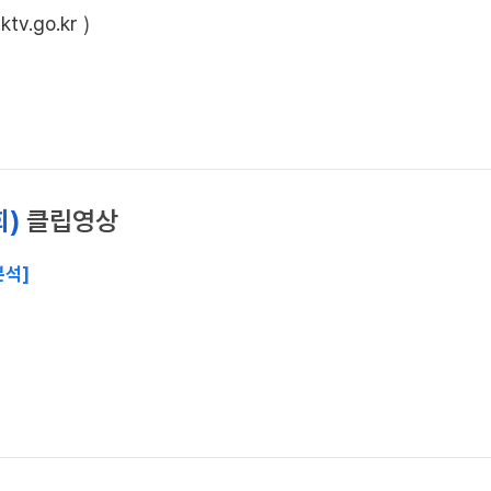
ktv.go.kr
)
회)
클립영상
분석]