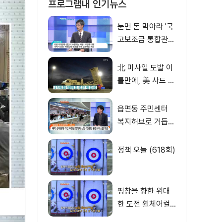
프로그램내 인기뉴스
눈먼 돈 막아라 '국
고보조금 통합관리
시스템' 1월 개통
[경제인사이드]
北 미사일 도발 이
틀만에, 美 사드 요
격 시험 또 성공
[월드투데이]
읍면동 주민센터
복지허브로 거듭나
다 [집중 인터뷰]
정책 오늘 (618회)
평창을 향한 위대
한 도전 휠체어컬
링 국가대표 [이제