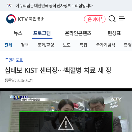
본
메
전
이 누리집은 대한민국 공식 전자정부 누리집입니다.
문
뉴
체
바
바
메
KTV 국민방송
온 에어
로
로
뉴
공식 누리집 주소 확인하기
메뉴 열기
가
가
바
go.kr 주소를 사용하는 누리집은 대한민국 정부기관이 관리하는 누리집입
기
기
로
뉴스
프로그램
온라인콘텐츠
편성표
니다.
가
이밖에 or.kr 또는 .kr등 다른 도메인 주소를 사용하고 있다면 아래 URL에
기
전체
정책
문화/교양
보도
특집
국가기념식
종영
서 도메인 주소를 확인해 보세요
운영중인 공식 누리집보기
국민리포트
심태보 KIST 센터장…백혈병 치료 새 장
등록일 : 2016.06.24