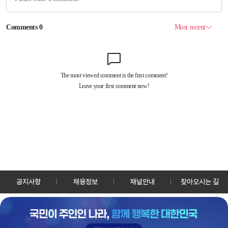
공지사항
채용정보
채널안내
찾아오시는 길
30128 세종특별자치시 정부2청사로 13 한국정책방송원 KTV
TEL: 044-204-8000
Copyrightⓒ KTV 국민방송 All Rights Reserved.