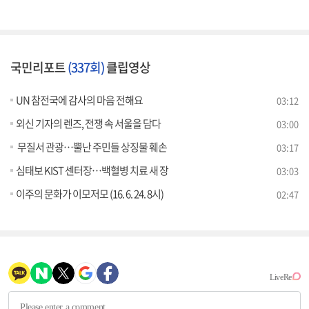
국민리포트
(337회)
클립영상
UN 참전국에 감사의 마음 전해요
03:12
외신 기자의 렌즈, 전쟁 속 서울을 담다
03:00
무질서 관광…뿔난 주민들 상징물 훼손
03:17
심태보 KIST 센터장…백혈병 치료 새 장
03:03
이주의 문화가 이모저모 (16. 6. 24. 8시)
02:47