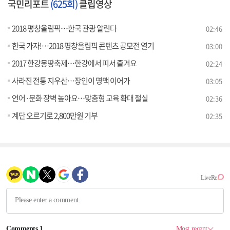
국민리포트
(625회)
클립영상
2018 평창올림픽…한국 관광 알린다
02:46
한국 가자!…2018 평창올림픽 콘텐츠 공모전 열기
03:00
2017 한강몽땅축제…한강에서 피서 즐겨요
02:24
사라진 전통 지우산…장인이 명맥 이어가
03:05
언어·문화 장벽 높아요…맞춤형 교육 확대 절실
02:36
계단 오르기로 2,800만원 기부
02:35