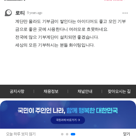
공지사항
채용정보
채널안내
찾아오시는 길
30128 세종특별자치시 정부2청사로 13 한국정책방송원 KTV
TEL: 044-204-8000
Copyrightⓒ KTV 국민방송 All Rights Reserved.
PC버전
앱 다운로드
오늘 하루 보지 않기
닫기