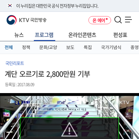
본
메
전
이 누리집은 대한민국 공식 전자정부 누리집입니다.
문
뉴
체
바
바
메
KTV 국민방송
온 에어
로
로
뉴
공식 누리집 주소 확인하기
메뉴 열기
가
가
바
go.kr 주소를 사용하는 누리집은 대한민국 정부기관이 관리하는 누리집입
기
기
로
뉴스
프로그램
온라인콘텐츠
편성표
니다.
가
이밖에 or.kr 또는 .kr등 다른 도메인 주소를 사용하고 있다면 아래 URL에
기
전체
정책
문화/교양
보도
특집
국가기념식
종영
서 도메인 주소를 확인해 보세요
운영중인 공식 누리집보기
국민리포트
계단 오르기로 2,800만원 기부
등록일 : 2017.08.09