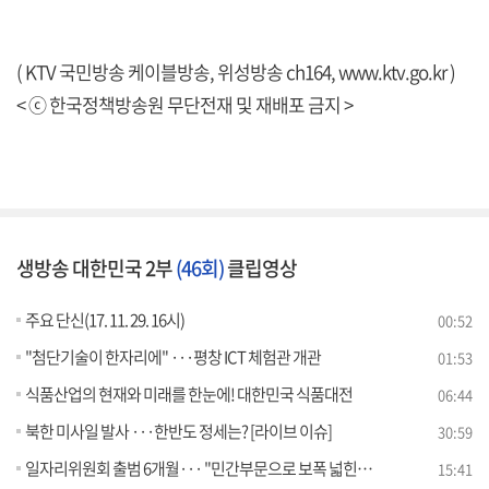
( KTV 국민방송 케이블방송, 위성방송 ch164,
www.ktv.go.kr
)
< ⓒ 한국정책방송원 무단전재 및 재배포 금지 >
생방송 대한민국 2부
(46회)
클립영상
주요 단신(17. 11. 29. 16시)
00:52
"첨단기술이 한자리에" ···평창 ICT 체험관 개관
01:53
식품산업의 현재와 미래를 한눈에! 대한민국 식품대전
06:44
북한 미사일 발사 ···한반도 정세는? [라이브 이슈]
30:59
일자리위원회 출범 6개월··· "민간부문으로 보폭 넓힌다" [정책 공감]
15:41