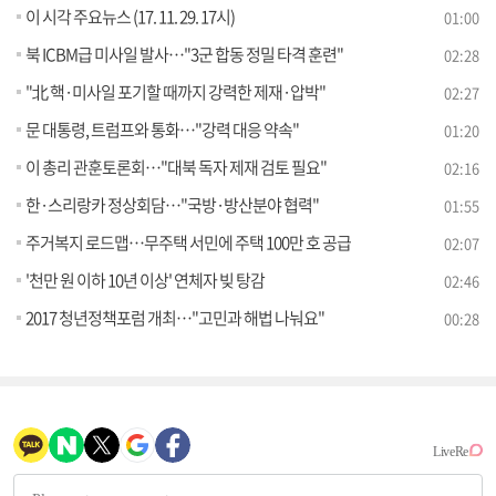
이 시각 주요뉴스 (17. 11. 29. 17시)
01:00
북 ICBM급 미사일 발사…"3군 합동 정밀 타격 훈련"
02:28
"北 핵·미사일 포기할 때까지 강력한 제재·압박"
02:27
문 대통령, 트럼프와 통화…"강력 대응 약속"
01:20
이 총리 관훈토론회…"대북 독자 제재 검토 필요"
02:16
한·스리랑카 정상회담…"국방·방산분야 협력"
01:55
주거복지 로드맵…무주택 서민에 주택 100만 호 공급
02:07
'천만 원 이하 10년 이상' 연체자 빚 탕감
02:46
2017 청년정책포럼 개최…"고민과 해법 나눠요"
00:28