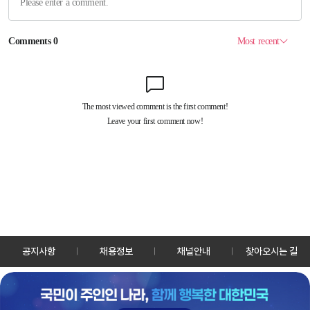
공지사항
채용정보
채널안내
찾아오시는 길
30128 세종특별자치시 정부2청사로 13 한국정책방송원 KTV
TEL: 044-204-8000
Copyrightⓒ KTV 국민방송 All Rights Reserved.