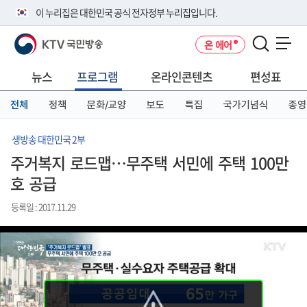
본
메
전
이 누리집은 대한민국 공식 전자정부 누리집입니다.
문
뉴
체
바
바
메
KTV 국민방송
온 에어
로
로
뉴
공식 누리집 주소 확인하기
메뉴 열기
가
가
바
go.kr 주소를 사용하는 누리집은 대한민국 정부기관이 관리하는 누리집입
기
기
로
뉴스
프로그램
온라인콘텐츠
편성표
니다.
가
이밖에 or.kr 또는 .kr등 다른 도메인 주소를 사용하고 있다면 아래 URL에
기
전체
정책
문화/교양
보도
특집
국가기념식
종영
서 도메인 주소를 확인해 보세요
운영중인 공식 누리집보기
생방송 대한민국 2부
주거복지 로드맵…무주택 서민에 주택 100만
호 공급
등록일 : 2017.11.29