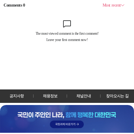
공지사항
채용정보
채널안내
찾아오시는 길
30128 세종특별자치시 정부2청사로 13 한국정책방송원 KTV
TEL: 044-204-8000
Copyrightⓒ KTV 국민방송 All Rights Reserved.
PC버전
앱 다운로드