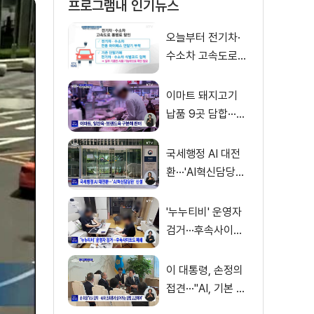
프로그램내 인기뉴스
오늘부터 전기차·
수소차 고속도로
통행료 50% 할인
이마트 돼지고기
납품 9곳 담합···과
징금 31억 원
국세행정 AI 대전
환···'AI혁신담당관'
신설
'누누티비' 운영자
검거···후속사이트
도 폐쇄
이 대통령, 손정의
접견···"AI, 기본 인
프라로 누려야"