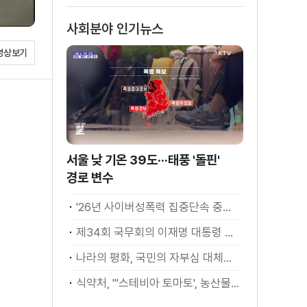
사회분야 인기뉴스
영상보기
서울 낮 기온 39도···태풍 '돌핀'
경로 변수
'26년 사이버성폭력 집중단속 중간성과 발표···향후 추진계획은?
제34회 국무회의 이재명 대통령 모두발언
나라의 평화, 국민의 자부심 대체불가 대한민국 이재명 대통령 모두말씀
식약처, "'스테비아 토마토', 농산물 아닌 가공식품"