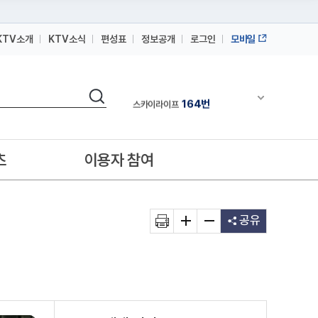
KTV소개
KTV소식
편성표
정보공개
로그인
모바일
164번
스카이라이프
64번
IPTV(KT, SKB, LGU+)
검색
164번
채널안내 펼쳐
스카이라이프
64번
IPTV(KT, SKB, LGU+)
164번
스카이라이프
츠
이용자 참여
공유