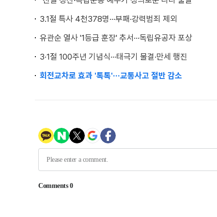
"친일 청산·독립운동 예우가 정의로운 나라 출발"
3.1절 특사 4천378명···부패·강력범죄 제외
유관순 열사 '1등급 훈장' 추서···독립유공자 포상
3·1절 100주년 기념식···태극기 물결·만세 행진
회전교차로 효과 '톡톡'···교통사고 절반 감소