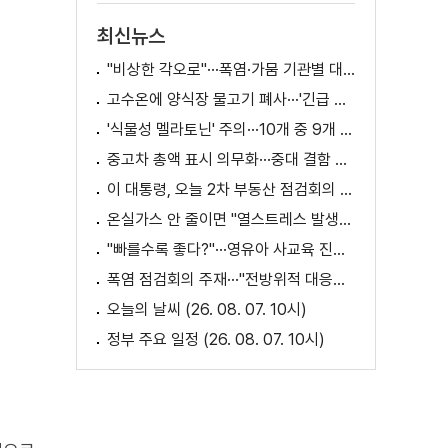
최신뉴스
"비상한 각오로"···폭염·가뭄 기관별 대책은?
고수온에 양식장 물고기 폐사···'긴급 방류' 지원
'식물성 멜라토닌' 주의···10개 중 9개 처방 용량 초과
중고차 총액 표시 의무화···중대 결함 시 '계약 해제'
이 대통령, 오늘 2차 부동산 점검회의 주재
온실가스 안 줄이면 "열스트레스 발생일 29배 증가"
"빠를수록 좋다?"···영유아 사교육 진실과 해법은?
폭염 점검회의 주재···"전방위적 대응체계 가동"
오늘의 날씨 (26. 08. 07. 10시)
정부 주요 일정 (26. 08. 07. 10시)