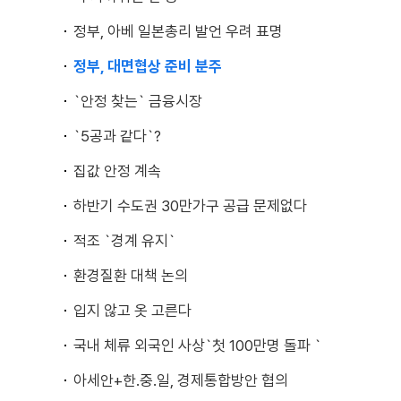
정부, 아베 일본총리 발언 우려 표명
정부, 대면협상 준비 분주
`안정 찾는` 금융시장
`5공과 같다`?
집값 안정 계속
하반기 수도권 30만가구 공급 문제없다
적조 `경계 유지`
환경질환 대책 논의
입지 않고 옷 고른다
국내 체류 외국인 사상`첫 100만명 돌파 `
아세안+한.중.일, 경제통합방안 협의