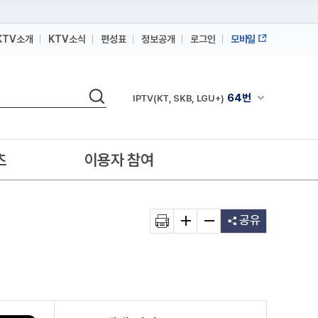
KTV소개
KTV소식
편성표
정보공개
로그인
모바일
164번
스카이라이프
검색
64번
채널안내 펼쳐
IPTV(KT, SKB, LGU+)
164번
스카이라이프
64번
IPTV(KT, SKB, LGU+)
츠
이용자 참여
164번
스카이라이프
공유