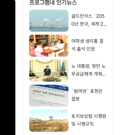
프로그램내 인기뉴스
골드만삭스 `205
0년 한국, 세계 2
위 부국`
여학생 생리통 결
석 출석 인정
노 대통령, 항만 노
무공급체계 개혁
유공자 격려
`범여권` 표현은
잘못
토지보상법 시행령
및 시행규칙