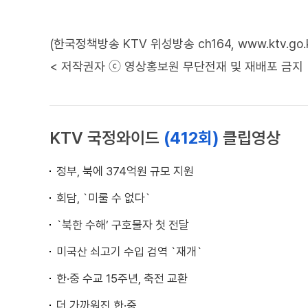
(한국정책방송 KTV 위성방송 ch164, www.ktv.go.k
< 저작권자 ⓒ 영상홍보원 무단전재 및 재배포 금지 
KTV 국정와이드
(412회)
클립영상
정부, 북에 374억원 규모 지원
회담, `미룰 수 없다`
`북한 수해’ 구호물자 첫 전달
미국산 쇠고기 수입 검역 `재개`
한·중 수교 15주년, 축전 교환
더 가까워진 한·중