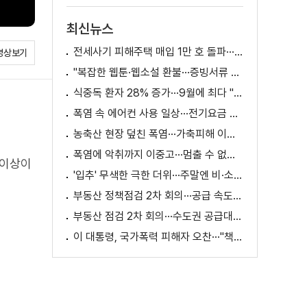
최신뉴스
전세사기 피해주택 매입 1만 호 돌파···피해 지원 속도
영상보기
"복잡한 웹툰·웹소설 환불···증빙서류 요구까지"
식중독 환자 28% 증가···9월에 최다 "입추 방심 금물"
폭염 속 에어컨 사용 일상···전기요금 줄이려면?
농축산 현장 덮친 폭염···가축피해 이틀 새 28만 마리↑
폭염에 악취까지 이중고···멈출 수 없는 필수노동
 이상이
'입추' 무색한 극한 더위···주말엔 비·소나기
부동산 정책점검 2차 회의···공급 속도전 본격화하나
부동산 점검 2차 회의···수도권 공급대책 논의
이 대통령, 국가폭력 피해자 오찬···"책임지고 치유"