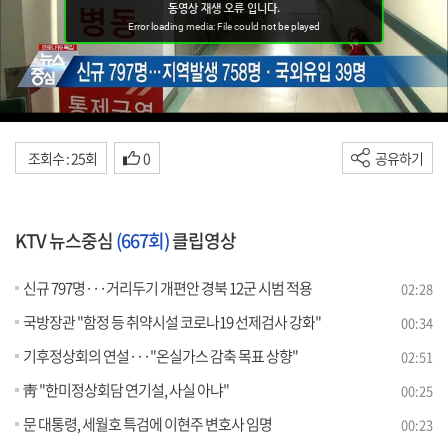
조회수 : 25회
0
공유하기
KTV 뉴스중심
(667회)
클립영상
신규 797명···거리두기 개편안 경북 12군 시범 적용
02:28
국방장관 "함정 등 취약시설 코로나19 선제검사 강화"
00:34
기후정상회의 연설···"온실가스 감축 목표 상향"
02:51
靑 "한미정상회담 연기설, 사실 아냐"
00:25
문 대통령, 세월호 특검에 이현주 변호사 임명
00:23