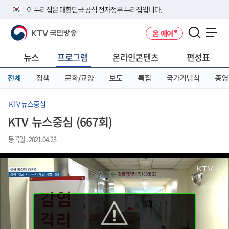
본
메
전
이 누리집은 대한민국 공식 전자정부 누리집입니다.
문
뉴
체
바
바
메
KTV 국민방송
온 에어
로
로
뉴
공식 누리집 주소 확인하기
메뉴 열기
가
가
바
go.kr 주소를 사용하는 누리집은 대한민국 정부기관이 관리하는 누리집입
기
기
로
뉴스
프로그램
온라인콘텐츠
편성표
니다.
가
이밖에 or.kr 또는 .kr등 다른 도메인 주소를 사용하고 있다면 아래 URL에
기
전체
정책
문화/교양
보도
특집
국가기념식
종영
서 도메인 주소를 확인해 보세요
운영중인 공식 누리집보기
KTV 뉴스중심
KTV 뉴스중심 (667회)
등록일 : 2021.04.23