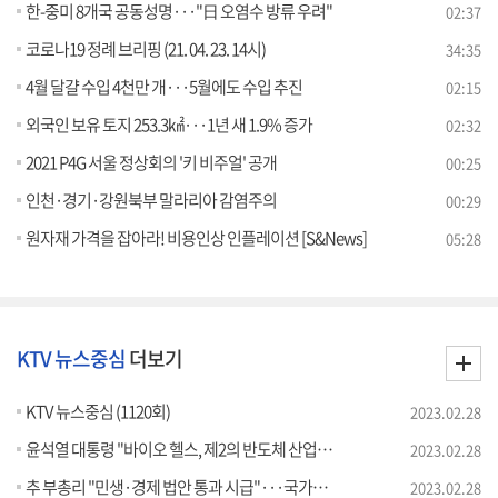
한-중미 8개국 공동성명···"日 오염수 방류 우려"
02:37
코로나19 정례 브리핑 (21. 04. 23. 14시)
34:35
4월 달걀 수입 4천만 개···5월에도 수입 추진
02:15
외국인 보유 토지 253.3㎢···1년 새 1.9% 증가
02:32
2021 P4G 서울 정상회의 '키 비주얼' 공개
00:25
인천·경기·강원북부 말라리아 감염주의
00:29
원자재 가격을 잡아라! 비용인상 인플레이션 [S&News]
05:28
KTV 뉴스중심
더보기
KTV 뉴스중심 (1120회)
2023.02.28
윤석열 대통령 "바이오 헬스, 제2의 반도체 산업으로"
2023.02.28
추 부총리 "민생·경제 법안 통과 시급"···국가보훈부 승격
2023.02.28