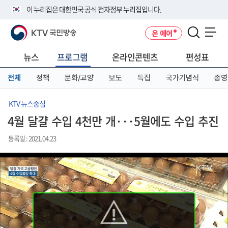
본
메
전
이 누리집은 대한민국 공식 전자정부 누리집입니다.
문
뉴
체
바
바
메
KTV 국민방송
온 에어
로
로
뉴
공식 누리집 주소 확인하기
메뉴 열기
가
가
바
go.kr 주소를 사용하는 누리집은 대한민국 정부기관이 관리하는 누리집입
기
기
로
뉴스
프로그램
온라인콘텐츠
편성표
니다.
가
이밖에 or.kr 또는 .kr등 다른 도메인 주소를 사용하고 있다면 아래 URL에
기
전체
정책
문화/교양
보도
특집
국가기념식
종영
서 도메인 주소를 확인해 보세요
운영중인 공식 누리집보기
KTV 뉴스중심
4월 달걀 수입 4천만 개···5월에도 수입 추진
등록일 : 2021.04.23