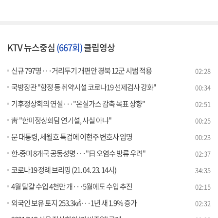
KTV 뉴스중심
(667회)
클립영상
신규 797명···거리두기 개편안 경북 12군 시범 적용
02:28
국방장관 "함정 등 취약시설 코로나19 선제검사 강화"
00:34
기후정상회의 연설···"온실가스 감축 목표 상향"
02:51
靑 "한미정상회담 연기설, 사실 아냐"
00:25
문 대통령, 세월호 특검에 이현주 변호사 임명
00:23
한-중미 8개국 공동성명···"日 오염수 방류 우려"
02:37
코로나19 정례 브리핑 (21. 04. 23. 14시)
34:35
4월 달걀 수입 4천만 개···5월에도 수입 추진
02:15
외국인 보유 토지 253.3㎢···1년 새 1.9% 증가
02:32