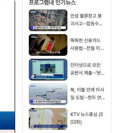
프로그램내 인기뉴스
안성 물류창고 붕
괴사고···합동수사
전담팀 구성
똑똑한 신용카드
사용법···전월 이용
실적 제외 거래는?
[S&News]
인터넷으로 모든
공문서 제출···'문서
24' 전면 시행
북, 이틀 만에 미사
일 도발···한미 연합
훈련 반발
KTV 뉴스중심 (5
03회)