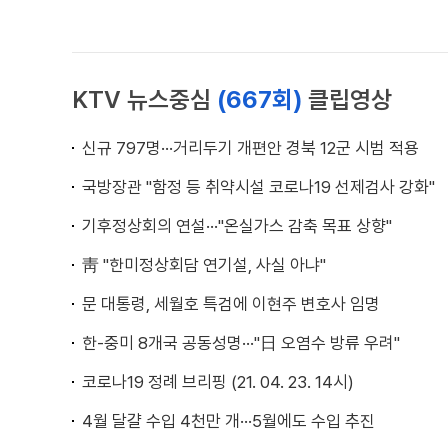
KTV 뉴스중심
(667회)
클립영상
신규 797명···거리두기 개편안 경북 12군 시범 적용
국방장관 "함정 등 취약시설 코로나19 선제검사 강화"
기후정상회의 연설···"온실가스 감축 목표 상향"
靑 "한미정상회담 연기설, 사실 아냐"
문 대통령, 세월호 특검에 이현주 변호사 임명
한-중미 8개국 공동성명···"日 오염수 방류 우려"
코로나19 정례 브리핑 (21. 04. 23. 14시)
4월 달걀 수입 4천만 개···5월에도 수입 추진