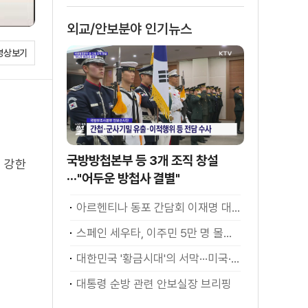
외교/안보분야 인기뉴스
영상보기
국방방첩본부 등 3개 조직 창설
 강한
···"어두운 방첩사 결별"
아르헨티나 동포 간담회 이재명 대통령 모두발언
스페인 세우타, 이주민 5만 명 몰려 [월드 투데이]
대한민국 '황금시대'의 서막···미국·남미 순방 성과 총정리 [정.주.행]
대통령 순방 관련 안보실장 브리핑