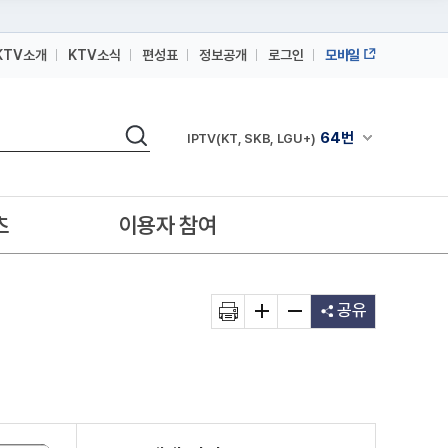
KTV소개
KTV소식
편성표
정보공개
로그인
모바일
164번
스카이라이프
검색
64번
채널안내 펼쳐
IPTV(KT, SKB, LGU+)
164번
스카이라이프
64번
IPTV(KT, SKB, LGU+)
츠
이용자 참여
164번
스카이라이프
공유