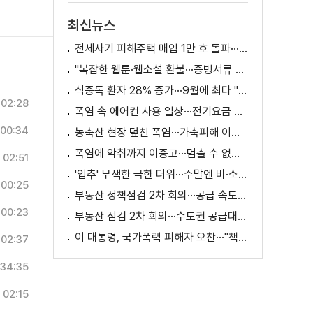
최신뉴스
전세사기 피해주택 매입 1만 호 돌파···피해 지원 속도
"복잡한 웹툰·웹소설 환불···증빙서류 요구까지"
식중독 환자 28% 증가···9월에 최다 "입추 방심 금물"
02:28
폭염 속 에어컨 사용 일상···전기요금 줄이려면?
00:34
농축산 현장 덮친 폭염···가축피해 이틀 새 28만 마리↑
폭염에 악취까지 이중고···멈출 수 없는 필수노동
02:51
'입추' 무색한 극한 더위···주말엔 비·소나기
00:25
부동산 정책점검 2차 회의···공급 속도전 본격화하나
00:23
부동산 점검 2차 회의···수도권 공급대책 논의
이 대통령, 국가폭력 피해자 오찬···"책임지고 치유"
02:37
34:35
02:15