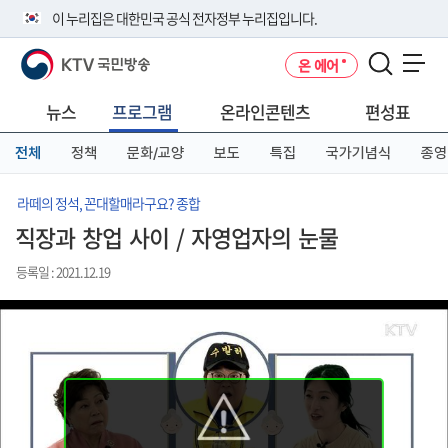
본
메
전
이 누리집은 대한민국 공식 전자정부 누리집입니다.
문
뉴
체
바
바
메
KTV 국민방송
온 에어
로
로
뉴
공식 누리집 주소 확인하기
메뉴 열기
가
가
바
go.kr 주소를 사용하는 누리집은 대한민국 정부기관이 관리하는 누리집입
기
기
로
뉴스
프로그램
온라인콘텐츠
편성표
니다.
가
이밖에 or.kr 또는 .kr등 다른 도메인 주소를 사용하고 있다면 아래 URL에
기
전체
정책
문화/교양
보도
특집
국가기념식
종영
서 도메인 주소를 확인해 보세요
운영중인 공식 누리집보기
라떼의 정석, 꼰대할매라구요? 종합
직장과 창업 사이 / 자영업자의 눈물
등록일 : 2021.12.19