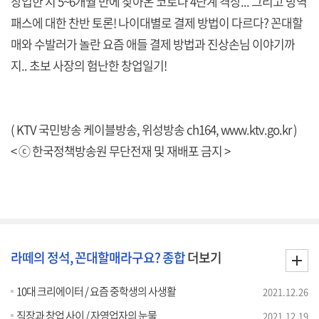
창업한 지 5~6개월 만에 찾아온 코로나 4단계 격상... 그리고 방역
패스에 대한 찬반 토론! 나이대별로 결제 방법이 다르다? 꼰대할
매와 수발러가 놀란 요즘 애들 결제 방법과 진상손님 이야기까
지.. 초보 사장의 험난한 창업일기!
( KTV 국민방송 케이블방송, 위성방송 ch164,
www.ktv.go.kr
)
< ⓒ 한국정책방송원 무단전재 및 재배포 금지 >
라떼의 정석, 꼰대할매라구요? 종합
더보기
10대 크리에이터 / 요즘 중학생의 사생활
2021.12.26
직장과 창업 사이 / 자영업자의 눈물
2021.12.19