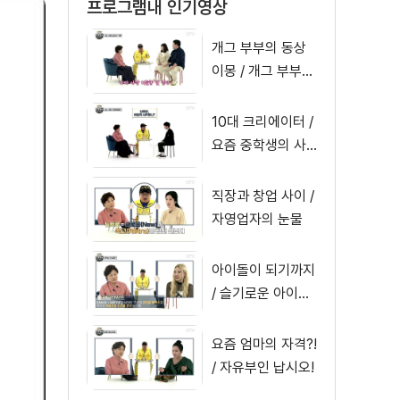
프로그램내 인기영상
개그 부부의 동상
이몽 / 개그 부부의
희로애락
10대 크리에이터 /
요즘 중학생의 사
생활
직장과 창업 사이 /
자영업자의 눈물
아이돌이 되기까지
/ 슬기로운 아이돌
생활
요즘 엄마의 자격?!
/ 자유부인 납시오!