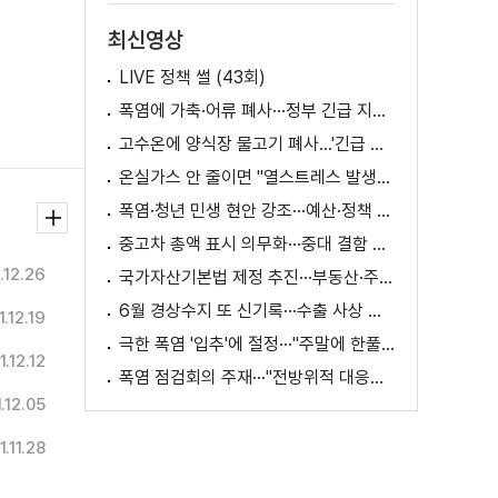
최신영상
LIVE 정책 썰 (43회)
폭염에 가축·어류 폐사···정부 긴급 지원책 마련
고수온에 양식장 물고기 폐사...'긴급 방류' 지원
온실가스 안 줄이면 "열스트레스 발생일 29배 증가"
폭염·청년 민생 현안 강조···예산·정책 방향 제시
중고차 총액 표시 의무화···중대 결함 시 '계약 해제'
.12.26
국가자산기본법 제정 추진···부동산·주식 등 통합 관리
6월 경상수지 또 신기록···수출 사상 첫 1천억 달러
.12.19
극한 폭염 '입추'에 절정···"주말에 한풀 꺾인다"
1.12.12
폭염 점검회의 주재···"전방위적 대응체계 가동"
.12.05
1.11.28