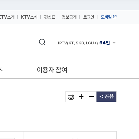
KTV소개
KTV소식
편성표
정보공개
로그인
모바일
164번
스카이라이프
검색
64번
채널안내 펼쳐
IPTV(KT, SKB, LGU+)
164번
스카이라이프
64번
IPTV(KT, SKB, LGU+)
츠
이용자 참여
164번
스카이라이프
공유