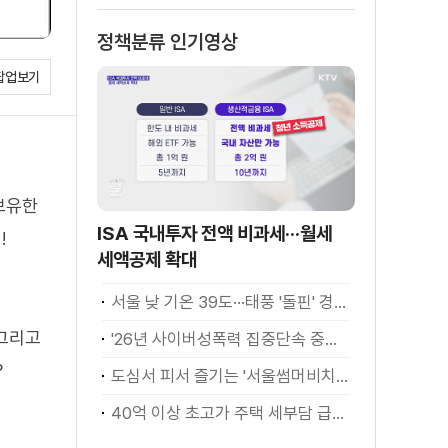
정책분류 인기영상
팝업보기
보유한
ISA 국내투자 전액 비과세···월세
!
세액공제 확대
서울 낮 기온 39도···태풍 '돌핀' 경로 변수
 그리고
'26년 사이버성폭력 집중단속 중간성과 발표···향후 추진계획은?
?
도심서 피서 즐기는 '서울썸머비치' 인기몰이
40억 이상 초고가 주택 세부담 급증···실수요자 보호 강화