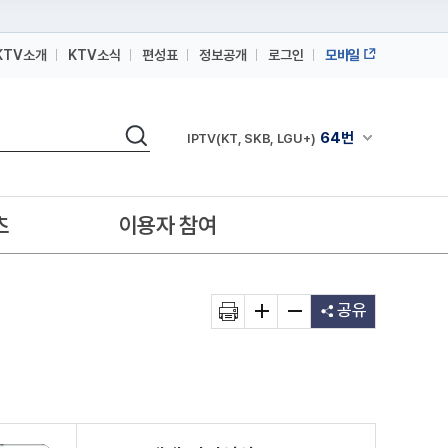
KTV소개
KTV소식
편성표
정보공개
로그인
모바일
164번
스카이라이프
검색
64번
채널안내 펼쳐
IPTV(KT, SKB, LGU+)
164번
스카이라이프
64번
IPTV(KT, SKB, LGU+)
츠
이용자 참여
164번
스카이라이프
공유