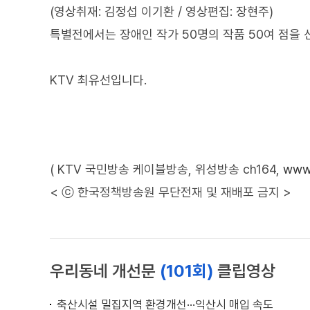
(영상취재: 김정섭 이기환 / 영상편집: 장현주)
특별전에서는 장애인 작가 50명의 작품 50여 점을 
KTV 최유선입니다.
( KTV 국민방송 케이블방송, 위성방송 ch164,
www.
< ⓒ 한국정책방송원 무단전재 및 재배포 금지 >
우리동네 개선문
(101회)
클립영상
축산시설 밀집지역 환경개선···익산시 매입 속도