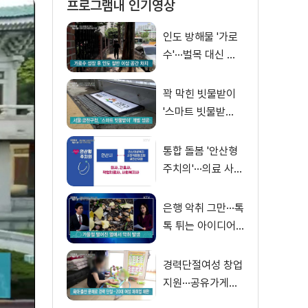
프로그램내 인기영상
인도 방해물 '가로
수'···벌목 대신 담
장 허물어 통로확
보
꽉 막힌 빗물받이
'스마트 빗물받
이'로 재탄생
통합 돌봄 '안산형
주치의'···의료 사각
지대 해소
은행 악취 그만···톡
톡 튀는 아이디어
로 해결
경력단절여성 창업
지원···공유가게로
공간 나눔 / 지하상