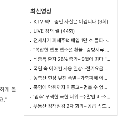
최신영상
KTV 팩트 줌인 사실은 이겁니다 (3회)
LIVE 정책 썰 (44회)
전세사기 피해주택 매입 1만 호 돌파···피해 지원 속도
"복잡한 웹툰·웹소설 환불···증빙서류 요구까지"
식중독 환자 28% 증가···9월에 최다 "입추 방심 금물"
폭염 속 에어컨 사용 일상···전기요금 줄이려면?
농축산 현장 덮친 폭염···가축피해 이틀 새 28만 마리↑
폭염에 악취까지 이중고···멈출 수 없는 필수노동
하게 볼
'입추' 무색한 극한 더위···주말엔 비·소나기
."
부동산 정책점검 2차 회의···공급 속도전 본격화하나