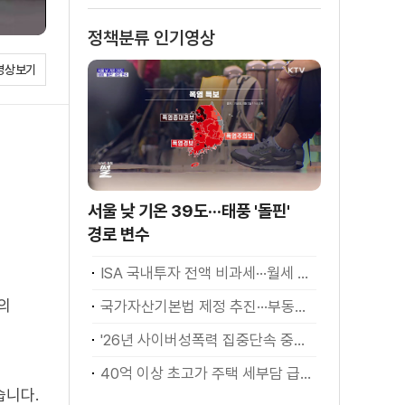
가·공터에서도 길
정책분류 인기영상
찾기···"주소정보
확대"
영상보기
서울 낮 기온 39도···태풍 '돌핀'
경로 변수
ISA 국내투자 전액 비과세···월세 세액공제 확대
의
국가자산기본법 제정 추진···부동산·주식 등 통합 관리
'26년 사이버성폭력 집중단속 중간성과 발표···향후 추진계획은?
40억 이상 초고가 주택 세부담 급증···실수요자 보호 강화
습니다.