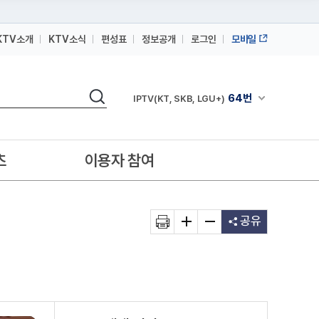
KTV소개
KTV소식
편성표
정보공개
로그인
모바일
164번
스카이라이프
검색
64번
채널안내 펼쳐
IPTV(KT, SKB, LGU+)
164번
스카이라이프
64번
IPTV(KT, SKB, LGU+)
츠
이용자 참여
164번
스카이라이프
공유