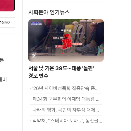
사회분야 인기뉴스
영상보기
행동
서울 낮 기온 39도···태풍 '돌핀'
경로 변수
대비
'26년 사이버성폭력 집중단속 중간성과 발표···향후 추진계획은?
제34회 국무회의 이재명 대통령 모두발언
나라의 평화, 국민의 자부심 대체불가 대한민국 이재명 대통령 모두말씀
식약처, "'스테비아 토마토', 농산물 아닌 가공식품"