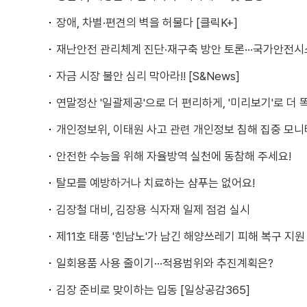
장애, 차별·편견의 벽을 허물다 [클릭K+]
재난안전 관리체계 진단·재구축 방안 토론···국가안전시
자금 시장 불안 심리 막아라!! [S&News]
연말정산 '일괄제공'으로 더 편리하게, '미리보기'로 더
개인정보위, 이태원 사고 관련 개인정보 침해 집중 모니
안전한 수능을 위해 자율방역 실천에 동참해 주세요!
탈모를 예방하거나 치료하는 샴푸는 없어요!
김장철 대비, 김장용 식자재 일제 점검 실시
제11호 태풍 '힌남노'가 남긴 해양쓰레기 피해 복구 지원
일회용품 사용 줄이기···적용범위와 추진계획은?
김장 준비로 맞이하는 입동 [일상공감365]