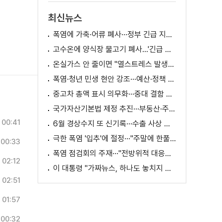
최신뉴스
폭염에 가축·어류 폐사···정부 긴급 지원책 마련
고수온에 양식장 물고기 폐사...'긴급 방류' 지원
온실가스 안 줄이면 "열스트레스 발생일 29배 증가"
폭염·청년 민생 현안 강조···예산·정책 방향 제시
중고차 총액 표시 의무화···중대 결함 시 '계약 해제'
국가자산기본법 제정 추진···부동산·주식 등 통합 관리
00:41
6월 경상수지 또 신기록···수출 사상 첫 1천억 달러
극한 폭염 '입추'에 절정···"주말에 한풀 꺾인다"
00:33
폭염 점검회의 주재···"전방위적 대응체계 가동"
02:12
이 대통령 "가짜뉴스, 하나도 놓치지 말고 바로잡아야"
02:51
01:57
00:32