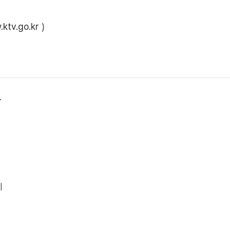
ktv.go.kr
)
상
시