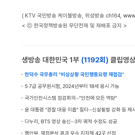
( KTV 국민방송 케이블방송, 위성방송 ch164,
www.
< ⓒ 한국정책방송원 무단전재 및 재배포 금지 >
생방송 대한민국 1부
(1192회)
클립영
한덕수 국무총리 "비상상황 국민행동요령 재점검"
5·7급 공무원시험, 2024년부터 18세 응시 가능
국가안전시스템 점검회의···"안전에 모든 역량"
윤 대통령 "경찰 대응 미흡" 질타···신살필벌 강화 등 제
다누리, BTS 영상 송신···3차 궤적 수정도 성공
행안부, 재정분석 결과 우수 지자체 42곳 선정