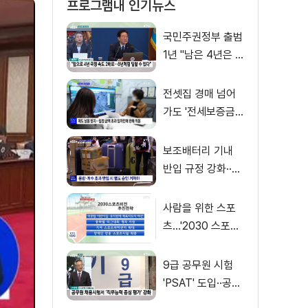
프로그램내 인기뉴스
국민주권정부 출범
1년 "남은 4년은 8
년처럼"
전셋집 경매 넘어
가도 '전세보증금'
먼저 돌려받는다
보조배터리 기내
반입 규정 강화··
·'수량·보관 제한'
사람을 위한 스포
츠…'2030 스포츠
비전' 공개
9급 공무원 시험
'PSAT' 도입··공정
채용 위한 변화는?