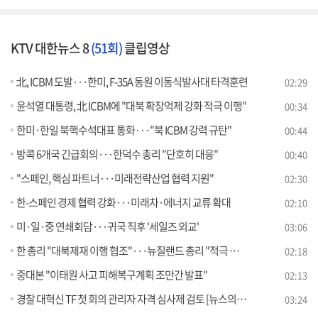
KTV 대한뉴스 8
(51회)
클립영상
北, ICBM 도발···한미, F-35A 동원 이동식발사대 타격훈련
02:29
윤석열 대통령, 北 ICBM에 "대북 확장억제 강화 적극 이행"
00:34
한미·한일 북핵수석대표 통화···"북 ICBM 강력 규탄"
00:44
방콕 6개국 긴급회의···한덕수 총리 "단호히 대응"
00:40
"스페인, 핵심 파트너···미래전략산업 협력 지원"
02:30
한-스페인 경제 협력 강화···미래차·에너지 교류 확대
02:10
미·일·중 연쇄회담···귀국 직후 '세일즈 외교'
03:06
한 총리 "대북제재 이행 협조"···뉴질랜드 총리 "적극 지지"
02:18
중대본 "이태원 사고 피해복구계획 조만간 발표"
02:13
경찰 대혁신 TF 첫 회의 관리자 자격 심사제 검토 [뉴스의 맥]
03:24