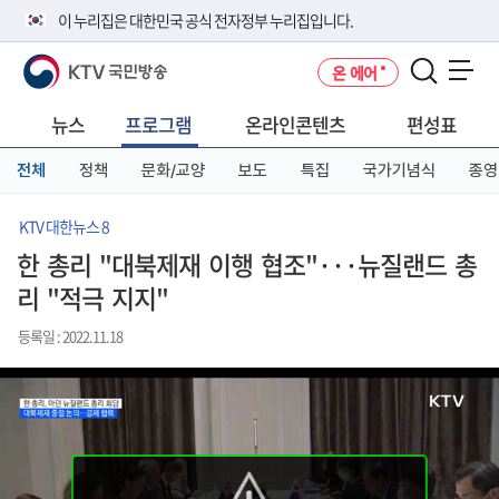
본
메
전
이 누리집은 대한민국 공식 전자정부 누리집입니다.
문
뉴
체
바
바
메
KTV 국민방송
온 에어
로
로
뉴
공식 누리집 주소 확인하기
메뉴 열기
가
가
바
go.kr 주소를 사용하는 누리집은 대한민국 정부기관이 관리하는 누리집입
기
기
로
뉴스
프로그램
온라인콘텐츠
편성표
니다.
가
이밖에 or.kr 또는 .kr등 다른 도메인 주소를 사용하고 있다면 아래 URL에
기
전체
정책
문화/교양
보도
특집
국가기념식
종영
서 도메인 주소를 확인해 보세요
운영중인 공식 누리집보기
KTV 대한뉴스 8
한 총리 "대북제재 이행 협조"···뉴질랜드 총
리 "적극 지지"
등록일 : 2022.11.18