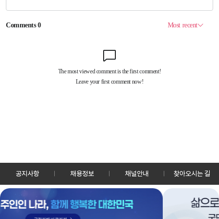
공지사항
채용정보
채널안내
찾아오시는 길
30128 세종특별자치시 정부2청사로 13 한국정책방송원 KTV
TEL: 044-204-8000
Copyrightⓒ KTV 국민방송 All Rights Reserved.