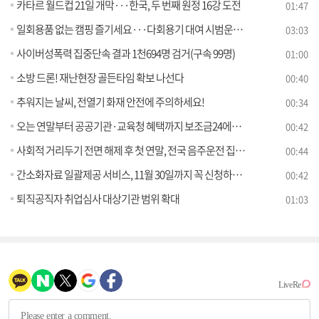
카타르 월드컵 21일 개막···한국, 두 번째 원정 16강 도전
01:47
일회용품 없는 캠핑 즐기세요···다회용기 대여 시범운영 [정책현장+]
03:03
사이버성폭력 집중단속 결과 1천694명 검거(구속 99명)
01:00
소방 드론! 재난현장 골든타임 확보 나선다
00:40
추워지는 날씨, 전열기 화재 안전에 주의하세요!
00:34
오는 연말부터 공공기관·교육청 혜택까지 보조금24에서 확인 가능
00:42
사회적 거리두기 전면 해제 후 첫 연말, 전국 음주운전 집중단속 추진
00:44
간소화자료 일괄제공 서비스, 11월 30일까지 꼭 신청하세요
00:42
퇴직공직자 취업심사 대상기관 범위 확대
01:03