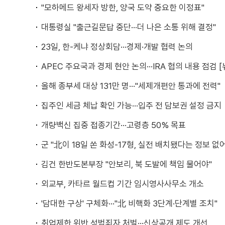
"모하메드 왕세자 방한, 양국 도약 중요한 이정표"
대통령실 "출근길문답 중단···더 나은 소통 위해 결정"
23일, 한-케냐 정상회담···경제·개발 협력 논의
APEC 주요국과 경제 현안 논의···IRA 협의 내용 점검 
올해 종부세 대상 131만 명···"세제개편안 통과에 전력"
집주인 세금 체납 확인 가능···입주 전 담보권 설정 금지
개량백신 집중 접종기간···고령층 50% 목표
군 "北이 18일 쏜 화성-17형, 실전 배치됐다는 정보 없어
김건 한반도본부장 "안보리, 북 도발에 책임 물어야"
외교부, 카타르 월드컵 기간 임시영사사무소 개소
'담대한 구상' 구체화···"北 비핵화 3단계·단계별 조치"
취업제한 위반 성범죄자 처벌···신상공개 제도 개선