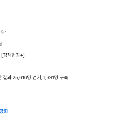
위'
원
 [정책현장+]
 25,616명 검거, 1,391명 구속
 강화