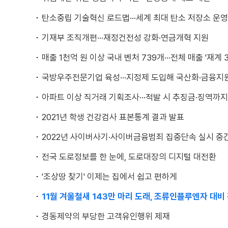
탄소중립 기술혁신 로드맵···세계 최대 탄소 저장소 운영
기재부 조직개편···재정건전성 강화·연금개혁 지원
매출 1천억 원 이상 국내 벤처 739개···전체 매출 '재계 3
국방우주전문기업 육성···지정제 도입해 국산화·금융지
아파트 이상 직거래 기획조사···적발 시 추징금·징역까지
2021년 학생 건강검사 표본통계 결과 발표
2022년 사이버사기·사이버금융범죄 집중단속 실시 중간 결과
전국 도로정보를 한 눈에, 도로대장의 디지털 대전환
'조상땅 찾기' 이제는 집에서 쉽고 편하게
11월 겨울철새 143만 마리 도래, 조류인플루엔자 대비
경동제약의 부당한 고객유인행위 제재