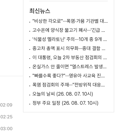
최신뉴스
"비상한 각오로"···폭염·가뭄 기관별 대책은?
고수온에 양식장 물고기 폐사···'긴급 방류' 지원
'식물성 멜라토닌' 주의···10개 중 9개 처방 용량 초과
중고차 총액 표시 의무화···중대 결함 시 '계약 해제'
이 대통령, 오늘 2차 부동산 점검회의 주재
온실가스 안 줄이면 "열스트레스 발생일 29배 증가"
"빠를수록 좋다?"···영유아 사교육 진실과 해법은?
폭염 점검회의 주재···"전방위적 대응체계 가동"
오늘의 날씨 (26. 08. 07. 10시)
정부 주요 일정 (26. 08. 07. 10시)
02:09
02:25
03:00