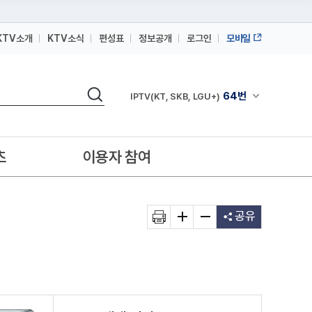
KTV소개
KTV소식
편성표
정보공개
로그인
모바일
164번
스카이라이프
검색
64번
채널안내 펼쳐
IPTV(KT, SKB, LGU+)
164번
스카이라이프
64번
IPTV(KT, SKB, LGU+)
츠
이용자 참여
164번
스카이라이프
공유