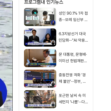
프로그램내 인기뉴스
성인 90.1% 1차 접
종···모레 임신부 사
전예약
6.3지방선거 대국
민담화···"AI 악용
가짜뉴스 처벌"
문 대통령, 문형배·
이미선 헌법재판관
임명 재가
중동전쟁 격화 '경
제 불안'···정부, 금
융·수출입 영향 최
소화
포근한 날씨 속 미
세먼지 '나쁨'···다
음 주 전국 비