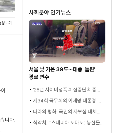
사회분야 인기뉴스
영상보기
서울 낮 기온 39도···태풍 '돌핀'
경로 변수
'26년 사이버성폭력 집중단속 중간성과 발표···향후 추진계획은?
등이
제34회 국무회의 이재명 대통령 모두발언
나라의 평화, 국민의 자부심 대체불가 대한민국 이재명 대통령 모두말씀
습니다.
식약처, "'스테비아 토마토', 농산물 아닌 가공식품"
고