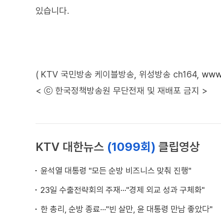
있습니다.
( KTV 국민방송 케이블방송, 위성방송 ch164,
www.
< ⓒ 한국정책방송원 무단전재 및 재배포 금지 >
KTV 대한뉴스
(1099회)
클립영상
윤석열 대통령 "모든 순방 비즈니스 맞춰 진행"
23일 수출전략회의 주재···"경제 외교 성과 구체화"
한 총리, 순방 종료···"빈 살만, 윤 대통령 만남 좋았다"