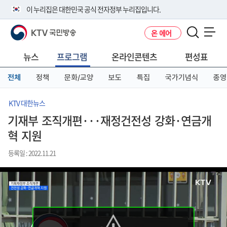
본
메
전
이 누리집은 대한민국 공식 전자정부 누리집입니다.
문
뉴
체
바
바
메
KTV 국민방송
온 에어
로
로
뉴
공식 누리집 주소 확인하기
메뉴 열기
가
가
바
go.kr 주소를 사용하는 누리집은 대한민국 정부기관이 관리하는 누리집입
기
기
로
뉴스
프로그램
온라인콘텐츠
편성표
니다.
가
이밖에 or.kr 또는 .kr등 다른 도메인 주소를 사용하고 있다면 아래 URL에
기
전체
정책
문화/교양
보도
특집
국가기념식
종영
서 도메인 주소를 확인해 보세요
운영중인 공식 누리집보기
KTV 대한뉴스
기재부 조직개편···재정건전성 강화·연금개
혁 지원
등록일 : 2022.11.21