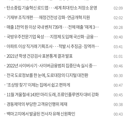
탄소중립 기술혁신 로드맵···세계 최대 탄소 저장소 운영
02:09
기재부 조직개편···재정건전성 강화·연금개혁 지원
02:02
매출 1천억 원 이상 국내 벤처 739개···전체 매출 '재계 3위'
00:28
국방우주전문기업 육성···지정제 도입해 국산화·금융지원
00:40
아파트 이상 직거래 기획조사···적발 시 추징금·징역까지 [정책현장+]
03:41
2021년 학생 건강검사 표본통계 결과 발표
01:01
2022년 사이버사기·사이버금융범죄 집중단속 실시 중간 결과 25,616명 검거, 1,391명 구속
00:46
전국 도로정보를 한 눈에, 도로대장의 디지털 대전환
00:30
'조상땅 찾기' 이제는 집에서 쉽고 편하게
00:47
11월 겨울철새 143만 마리 도래, 조류인플루엔자 대비 강화
00:45
경동제약의 부당한 고객유인행위 제재
00:38
백마고지에서 발굴된 전사자 유해 신원확인
00:43