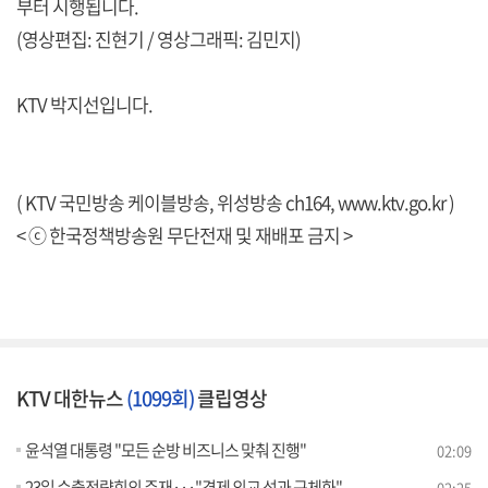
부터 시행됩니다.
(영상편집: 진현기 / 영상그래픽: 김민지)
KTV 박지선입니다.
( KTV 국민방송 케이블방송, 위성방송 ch164,
www.ktv.go.kr
)
< ⓒ 한국정책방송원 무단전재 및 재배포 금지 >
KTV 대한뉴스
(1099회)
클립영상
윤석열 대통령 "모든 순방 비즈니스 맞춰 진행"
02:09
23일 수출전략회의 주재···"경제 외교 성과 구체화"
02:25