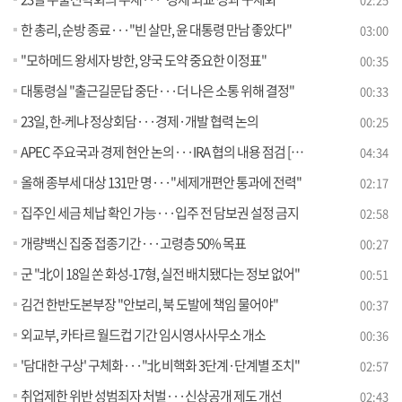
한 총리, 순방 종료···"빈 살만, 윤 대통령 만남 좋았다"
03:00
"모하메드 왕세자 방한, 양국 도약 중요한 이정표"
00:35
대통령실 "출근길문답 중단···더 나은 소통 위해 결정"
00:33
23일, 한-케냐 정상회담···경제·개발 협력 논의
00:25
APEC 주요국과 경제 현안 논의···IRA 협의 내용 점검 [뉴스의 맥]
04:34
올해 종부세 대상 131만 명···"세제개편안 통과에 전력"
02:17
집주인 세금 체납 확인 가능···입주 전 담보권 설정 금지
02:58
개량백신 집중 접종기간···고령층 50% 목표
00:27
군 "北이 18일 쏜 화성-17형, 실전 배치됐다는 정보 없어"
00:51
김건 한반도본부장 "안보리, 북 도발에 책임 물어야"
00:37
외교부, 카타르 월드컵 기간 임시영사사무소 개소
00:36
'담대한 구상' 구체화···"北 비핵화 3단계·단계별 조치"
02:57
취업제한 위반 성범죄자 처벌···신상공개 제도 개선
02:43