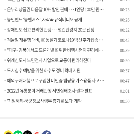
온누리상품권 다음달 10% 할인 판매···1인당 100만 원까지
00:23
농인밴드 '농밴져스', 자작곡 뮤직비디오 공개
00:26
장애인도 쉽고 편리한 관광···열린관광지 20곳 선정
00:32
겨울철 재유행 대비, 軍 동절기 코로나19 백신 추가접종 실시
00:43
"대구·경북에서도 드론개발을 위한 비행시험이 편리해집니다"
00:39
위례신도시 노면전차 사업으로 교통이 편리해진다
00:50
도시침수 예방을 위한 하수도 정비 확대 지원
00:37
해외구매대행으로 구입한 미인증 캠핑용 가스용품 사고 위험 높아
00:47
2022년 유통분야 거래관행 서면실태조사 결과 발표
01:01
'기밀해제-국군정보사령부 총기를 보다' 개막
00:50