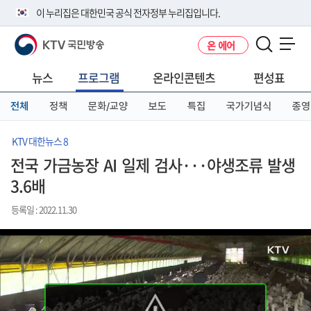
본
메
전
이 누리집은 대한민국 공식 전자정부 누리집입니다.
문
뉴
체
바
바
메
KTV 국민방송
온 에어
로
로
뉴
공식 누리집 주소 확인하기
메뉴 열기
가
가
바
go.kr 주소를 사용하는 누리집은 대한민국 정부기관이 관리하는 누리집입
기
기
로
뉴스
프로그램
온라인콘텐츠
편성표
니다.
가
이밖에 or.kr 또는 .kr등 다른 도메인 주소를 사용하고 있다면 아래 URL에
기
전체
정책
문화/교양
보도
특집
국가기념식
종영
서 도메인 주소를 확인해 보세요
운영중인 공식 누리집보기
KTV 대한뉴스 8
전국 가금농장 AI 일제 검사···야생조류 발생
3.6배
등록일 : 2022.11.30