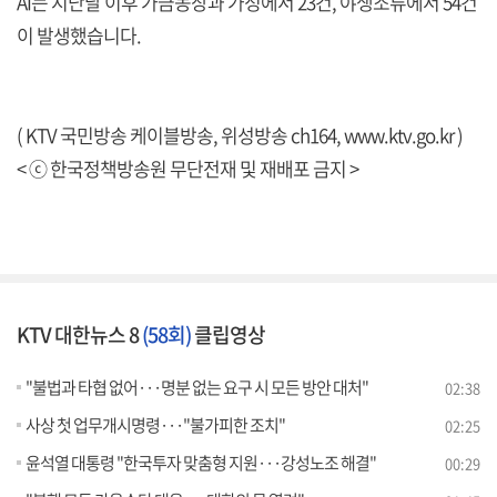
AI는 지난달 이후 가금농장과 가정에서 23건, 야생조류에서 54건
이 발생했습니다.
( KTV 국민방송 케이블방송, 위성방송 ch164,
www.ktv.go.kr
)
< ⓒ 한국정책방송원 무단전재 및 재배포 금지 >
KTV 대한뉴스 8
(58회)
클립영상
"불법과 타협 없어···명분 없는 요구 시 모든 방안 대처"
02:38
사상 첫 업무개시명령···"불가피한 조치"
02:25
윤석열 대통령 "한국투자 맞춤형 지원···강성노조 해결"
00:29