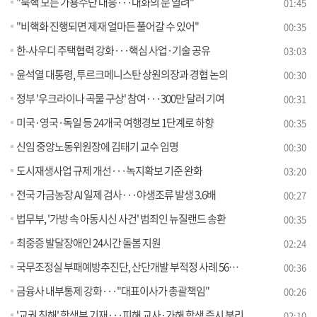
"북핵 모든 가용수단 대응···대화의 문 열려"
01:45
"비핵화 진행되면 제재 얼마든 풀어갈 수 있어"
00:35
한-사우디 주택협력 강화···핵심 사업·기술 공유
03:03
윤석열 대통령, 투르크메니스탄 상원의장과 경협 논의
00:30
정부 '우크라이나 곡물 구상' 참여···300만 달러 기여
00:31
미국·영국·독일 등 24개국 여행경보 1단계로 하향
00:35
신임 중앙노동위원장에 김태기 교수 임명
00:30
도시재생사업 규제 개선···녹지확보 기준 완화
03:20
전국 가금농장 AI 일제 검사···야생조류 발생 3.6배
00:27
법무부, '가방 속 아동시신 사건' 범죄인 뉴질랜드 송환
00:35
최중증 발달장애인 24시간 돌봄 지원
02:24
국무조정실 부패예방추진단, 산단개발 부적정 사례 56건 적발
00:36
금융사 내부통제 강화···"대표이사가 총괄책임"
00:26
'교권 침해' 학생부 기재···피해 교사·가해 학생 즉시 분리
02:10