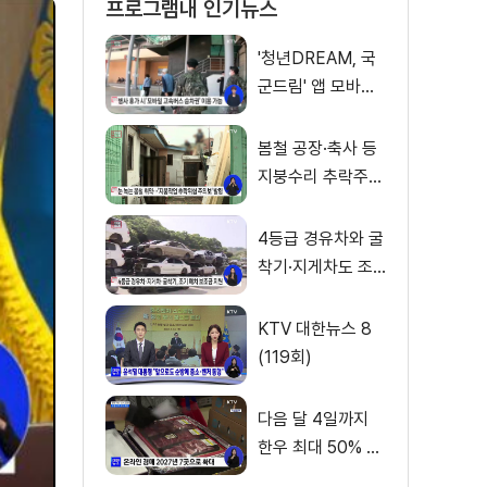
프로그램내 인기뉴스
'청년DREAM, 국
군드림' 앱 모바일
고속버스 승차권
서비스 개시
봄철 공장·축사 등
지붕수리 추락주의
보
4등급 경유차와 굴
착기·지게차도 조
기 폐차 보조금 지
원
KTV 대한뉴스 8
(119회)
다음 달 4일까지
한우 최대 50% 할
인