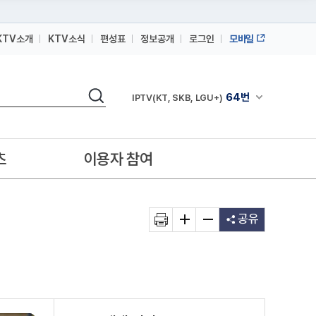
KTV소개
KTV소식
편성표
정보공개
로그인
모바일
164번
스카이라이프
검색
64번
채널안내 펼쳐
IPTV(KT, SKB, LGU+)
164번
스카이라이프
64번
IPTV(KT, SKB, LGU+)
츠
이용자 참여
164번
스카이라이프
공유