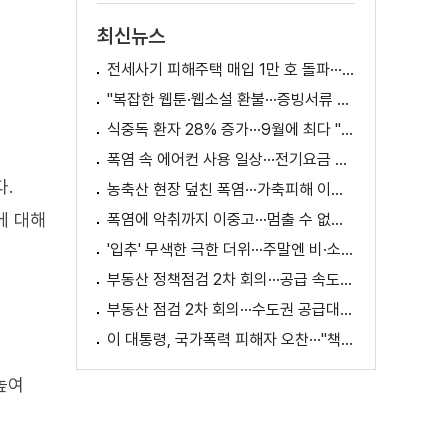
최신뉴스
전세사기 피해주택 매입 1만 호 돌파···피해 지원 속도
"복잡한 웹툰·웹소설 환불···증빙서류 요구까지"
식중독 환자 28% 증가···9월에 최다 "입추 방심 금물"
폭염 속 에어컨 사용 일상···전기요금 줄이려면?
다.
농축산 현장 덮친 폭염···가축피해 이틀 새 28만 마리↑
에 대해
폭염에 악취까지 이중고···멈출 수 없는 필수노동
'입추' 무색한 극한 더위···주말엔 비·소나기
부동산 정책점검 2차 회의···공급 속도전 본격화하나
부동산 점검 2차 회의···수도권 공급대책 논의
이 대통령, 국가폭력 피해자 오찬···"책임지고 치유"
높여