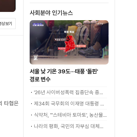
사회분야 인기뉴스
영상보기
서울 낮 기온 39도···태풍 '돌핀'
경로 변수
'26년 사이버성폭력 집중단속 중간성과 발표···향후 추진계획은?
의 타협은
제34회 국무회의 이재명 대통령 모두발언
식약처, "'스테비아 토마토', 농산물 아닌 가공식품"
나라의 평화, 국민의 자부심 대체불가 대한민국 이재명 대통령 모두말씀