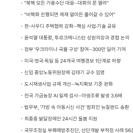
"북핵 모든 가용수단 대응···대화의 문 열려"
"비핵화 진행되면 제재 얼마든 풀어갈 수 있어"
한-사우디 주택협력 강화···핵심 사업·기술 공유
윤석열 대통령, 투르크메니스탄 상원의장과 경협 논의
정부 '우크라이나 곡물 구상' 참여···300만 달러 기여
미국·영국·독일 등 24개국 여행경보 1단계로 하향
신임 중앙노동위원장에 김태기 교수 임명
도시재생사업 규제 개선···녹지확보 기준 완화
전국 가금농장 AI 일제 검사···야생조류 발생 3.6배
법무부, '가방 속 아동시신 사건' 범죄인 뉴질랜드 송환
최중증 발달장애인 24시간 돌봄 지원
국무조정실 부패예방추진단, 산단개발 부적정 사례 56