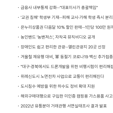
금융사 내부통제 강화···"대표이사가 총괄책임"
'교권 침해' 학생부 기재···피해 교사·가해 학생 즉시 분리
온누리상품권 다음달 10% 할인 판매···1인당 100만 원
농인밴드 '농밴져스', 자작곡 뮤직비디오 공개
장애인도 쉽고 편리한 관광···열린관광지 20곳 선정
겨울철 재유행 대비, 軍 동절기 코로나19 백신 추가접종
"대구·경북에서도 드론개발을 위한 비행시험이 편리해
위례신도시 노면전차 사업으로 교통이 편리해진다
도시침수 예방을 위한 하수도 정비 확대 지원
해외구매대행으로 구입한 미인증 캠핑용 가스용품 사고
2022년 유통분야 거래관행 서면실태조사 결과 발표