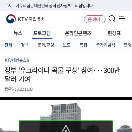
본
메
전
이 누리집은 대한민국 공식 전자정부 누리집입니다.
문
뉴
체
바
바
메
KTV 국민방송
온 에어
로
로
뉴
공식 누리집 주소 확인하기
메뉴 열기
가
가
바
go.kr 주소를 사용하는 누리집은 대한민국 정부기관이 관리하는 누리집입
기
기
로
뉴스
프로그램
온라인콘텐츠
편성표
니다.
가
이밖에 or.kr 또는 .kr등 다른 도메인 주소를 사용하고 있다면 아래 URL에
기
전체
정책
문화/교양
보도
특집
국가기념식
종영
서 도메인 주소를 확인해 보세요
운영중인 공식 누리집보기
KTV 대한뉴스 8
정부 '우크라이나 곡물 구상' 참여···300만
달러 기여
등록일 : 2022.11.30