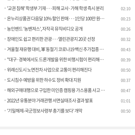
'교권 침해' 학생부 기재···피해 교사·가해 학생 즉시 분리
02:10
온누리상품권 다음달 10% 할인 판매···1인당 100만 원까지
00:23
농인밴드 '농밴져스', 자작곡 뮤직비디오 공개
00:26
장애인도 쉽고 편리한 관광···열린관광지 20곳 선정
00:32
겨울철 재유행 대비, 軍 동절기 코로나19 백신 추가접종 실시
00:43
"대구·경북에서도 드론개발을 위한 비행시험이 편리해집니다"
00:39
위례신도시 노면전차 사업으로 교통이 편리해진다
00:50
도시침수 예방을 위한 하수도 정비 확대 지원
00:37
해외구매대행으로 구입한 미인증 캠핑용 가스용품 사고 위험 높아
00:47
2022년 유통분야 거래관행 서면실태조사 결과 발표
01:01
'기밀해제-국군정보사령부 총기를 보다' 개막
00:50