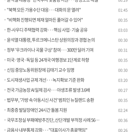
"북핵 모든 가용수단 대응···대화의 문 열려"
01:45
"비핵화 진행되면 제재 얼마든 풀어갈 수 있어"
00:35
한-사우디 주택협력 강화···핵심 사업·기술 공유
03:03
윤석열 대통령, 투르크메니스탄 상원의장과 경협 논의
00:30
정부 '우크라이나 곡물 구상' 참여···300만 달러 기여
00:31
미국·영국·독일 등 24개국 여행경보 1단계로 하향
00:35
신임 중앙노동위원장에 김태기 교수 임명
00:30
도시재생사업 규제 개선···녹지확보 기준 완화
03:20
전국 가금농장 AI 일제 검사···야생조류 발생 3.6배
00:27
법무부, '가방 속 아동시신 사건' 범죄인 뉴질랜드 송환
00:35
최중증 발달장애인 24시간 돌봄 지원
02:24
국무조정실 부패예방추진단, 산단개발 부적정 사례 56건 적발
00:36
금융사 내부통제 강화···"대표이사가 총괄책임"
00:26