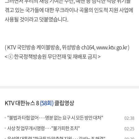
그러면서 우리의 재정 기여는 수단, 예맨 등 심각한 식량 위기를
겪고 있는 국가들에 대한 우크라이나 곡물의 인도적 지원 사업에
사용될 것이라고 덧붙였습니다.
( KTV 국민방송 케이블방송, 위성방송 ch164,
www.ktv.go.kr
)
< ⓒ 한국정책방송원 무단전재 및 재배포 금지 >
KTV 대한뉴스 8
(58회)
클립영상
"불법과 타협 없어···명분 없는 요구 시 모든 방안 대처"
02:38
사상 첫 업무개시명령···"불가피한 조치"
02:25
윤석열 대통령 "한국투자 맞춤형 지원···강성노조 해결"
00:29