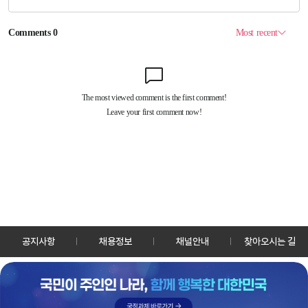
공지사항
채용정보
채널안내
찾아오시는 길
30128 세종특별자치시 정부2청사로 13 한국정책방송원 KTV
TEL: 044-204-8000
Copyrightⓒ KTV 국민방송 All Rights Reserved.