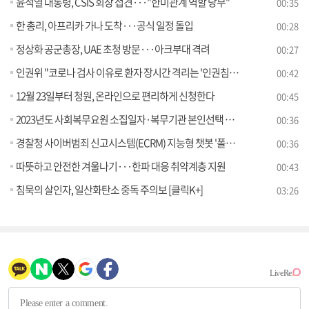
윤석열 대통령, CSIS 회장 접견···"한미관계 역할 당부"
00:35
한 총리, 아프리카 가나 도착···공식 일정 돌입
00:28
정상화 공군총장, UAE 초청 방문···아크부대 격려
00:27
인권위 "코로나 검사 이유로 환자 장시간 격리는 '인권침해'"
00:42
12월 23일부터 청원, 온라인으로 편리하게 신청한다
00:45
2023년도 사회복무요원 소집일자·복무기관 본인선택 접수 안내
00:36
경찰청 사이버범죄 신고시스템(ECRM) 지능형 챗봇 '폴봇' 대국민 서비스 개시
00:36
따뜻하고 안전한 겨울나기···한파 대응 취약계층 지원
00:43
침묵의 살인자, 일산화탄소 중독 주의보 [클릭K+]
03:26