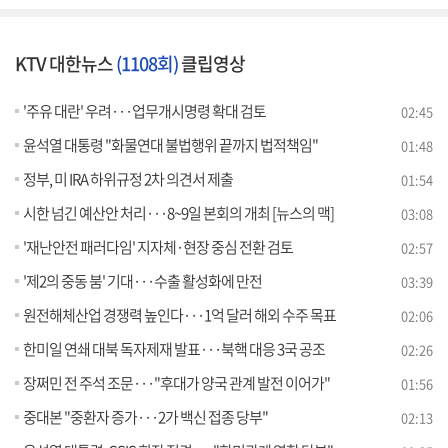
KTV 대한뉴스
(1108회)
클립영상
'주유 대란' 우려···업무개시명령 확대 검토
02:45
윤석열 대통령 "화물연대 불법행위 끝까지 법적책임"
01:48
정부, 미 IRA 하위규정 2차 의견서 제출
01:54
시한 넘긴 예산안 처리···8~9일 본회의 개최 [뉴스의 맥]
03:08
'재난안전 패러다임' 지자체·현장 중심 전환 검토
02:57
'제2의 중동 붐' 기대···수출 활성화에 만전
03:39
원전해체산업 경쟁력 높인다···1억 달러 해외 수주 목표
02:06
한미일 연쇄 대북 독자제재 발표···북핵 대응 3국 공조
02:26
장쩌민 전 주석 조문···"후대가 양국 관계 발전 이어가"
01:56
중대본 "중환자 증가···2가 백신 접종 당부"
02:13