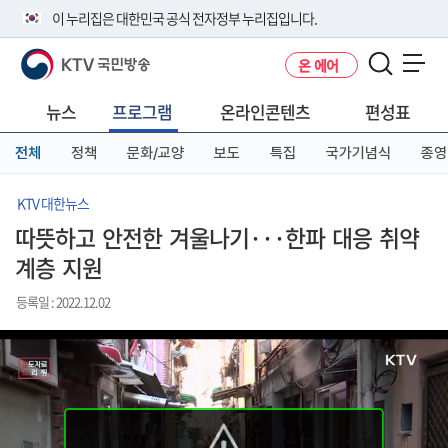
본
메
전
이 누리집은 대한민국 공식 전자정부 누리집입니다.
문
뉴
체
바
바
메
KTV 국민방송
온 에어
로
로
뉴
공식 누리집 주소 확인하기
메뉴 열기
가
가
바
go.kr 주소를 사용하는 누리집은 대한민국 정부기관이 관리하는 누리집입
기
기
로
뉴스
프로그램
온라인콘텐츠
편성표
니다.
가
이밖에 or.kr 또는 .kr등 다른 도메인 주소를 사용하고 있다면 아래 URL에
기
전체
정책
문화/교양
보도
특집
국가기념식
종영
서 도메인 주소를 확인해 보세요
운영중인 공식 누리집보기
KTV 대한뉴스
따뜻하고 안전한 겨울나기···한파 대응 취약
계층 지원
등록일 : 2022.12.02