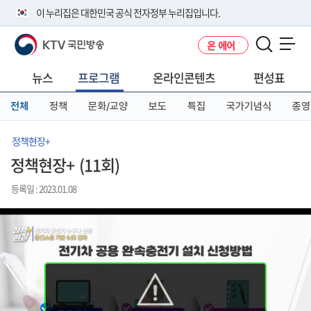
본
메
전
이 누리집은 대한민국 공식 전자정부 누리집입니다.
문
뉴
체
바
바
메
KTV 국민방송
온 에어
로
로
뉴
공식 누리집 주소 확인하기
메뉴 열기
가
가
바
go.kr 주소를 사용하는 누리집은 대한민국 정부기관이 관리하는 누리집입
기
기
로
뉴스
프로그램
온라인콘텐츠
편성표
니다.
가
이밖에 or.kr 또는 .kr등 다른 도메인 주소를 사용하고 있다면 아래 URL에
기
전체
정책
문화/교양
보도
특집
국가기념식
종영
서 도메인 주소를 확인해 보세요
운영중인 공식 누리집보기
정책현장+
정책현장+ (11회)
등록일 : 2023.01.08