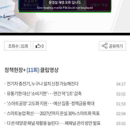
조회수 : 31회
0
공유하기
정책현장+
(11회)
클립영상
전기차 충전기, 누구나 설치 신청 가능해진다
04:17
유통기한 대신 '소비기한'···연간 약 '1조' 감축
02:02
'스마트공장' 고도화 지원···예산 집중·정책금융 확대
01:53
스마트농업 확산···2027년까지 온실 30% 스마트화 목표
02:04
다 쓴 태양광 패널 재활용 늘린다···폐패널 관리 방안 발표
03:02