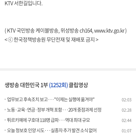
KTV 서한길입니다.
( KTV 국민방송 케이블방송, 위성방송 ch164,
www.ktv.go.kr
)
< ⓒ 한국정책방송원 무단전재 및 재배포 금지 >
생방송 대한민국 1부
(1252회)
클립영상
업무보고 후속조치 보고···"이제는 실행에 옮겨야"
02:03
노동·교육·연금·정부 개혁 포함···20개 중점과제 선정
02:28
튀르키예에 구호대 118명 급파···역대 최대 규모
02:44
오늘 청보호 인양 시도···실종자 추가 발견 소식 없어
01:07