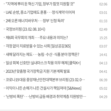
"지역에 뿌리 둔 혁신 기업, 정부가 힘껏 지원할 것"
02:06
UAE 순방, 중소기업에도 훈풍···정식계약 이어져
03:01
2배 오른 에너지바우처···정부 '신청 독려'
01:33
국정브리핑 (23. 02. 08. 10시)
02:49
제6회 국무회의 개최···주요 내용과 의미는?
15:25
걱정 없이 치료받을 수 있는 사회 [일상공감365]
03:07
새해 달라지는 제도···농림·수산·식품 분야 정책은?
14:41
일상 회복 신호탄! 실내마스크 착용 의무 해제 [클릭K+]
04:13
2023년 맞춤형 국가장학금 지원 기본계획 발표
04:41
코로나19 대응 중앙재난안전대책본부 브리핑 (23. 02. 08. 11시)
06:39
이익이 나든 손해가 나든 건설사가 책임져야 [S&News]
05:02
‘난방비 폭탄’···난방비 급등 배경과 취약계층 지원방안은? [정책 바로보기]
04:29