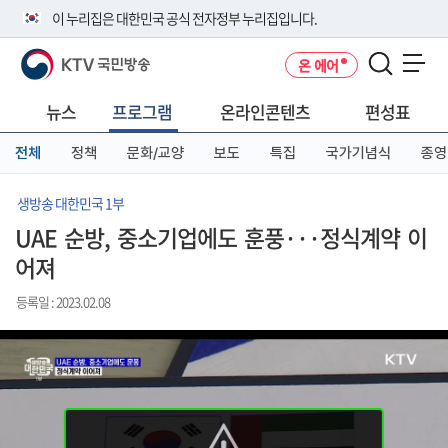
본
메
전
이 누리집은 대한민국 공식 전자정부 누리집입니다.
문
뉴
체
바
바
메
KTV 국민방송
온 에어
로
로
뉴
공식 누리집 주소 확인하기
메뉴 열기
가
가
바
go.kr 주소를 사용하는 누리집은 대한민국 정부기관이 관리하는 누리집입
기
기
로
뉴스
프로그램
온라인콘텐츠
편성표
니다.
가
이밖에 or.kr 또는 .kr등 다른 도메인 주소를 사용하고 있다면 아래 URL에
기
전체
정책
문화/교양
보도
특집
국가기념식
종영
서 도메인 주소를 확인해 보세요
운영중인 공식 누리집보기
생방송 대한민국 1부
UAE 순방, 중소기업에도 훈풍···정식계약 이
어져
등록일 : 2023.02.08