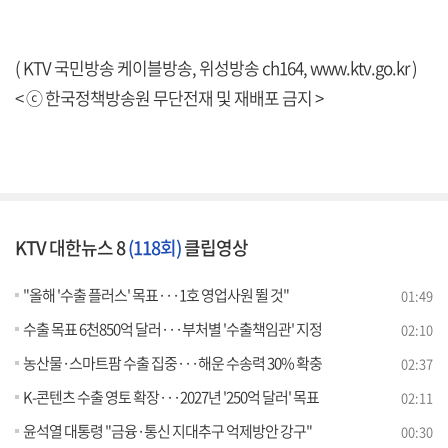
( KTV 국민방송 케이블방송, 위성방송 ch164,
www.ktv.go.kr
)
< ⓒ 한국정책방송원 무단전재 및 재배포 금지 >
KTV 대한뉴스 8
(118회)
클립영상
"올해 '수출 플러스' 목표···1호 영업사원 뛸 것"
01:49
수출 목표 6천850억 달러···부처별 '수출책임관' 지정
02:10
농산물·스마트팜 수출 집중···해운 수송력 30% 확충
02:37
K-콘텐츠 수출 영토 확장···2027년 '250억 달러' 목표
02:11
윤석열 대통령 "금융·통신 지대추구 억제방안 강구"
00:30