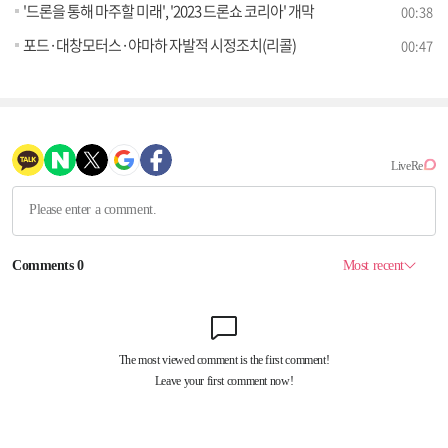
'드론을 통해 마주할 미래', '2023 드론쇼 코리아' 개막
00:38
포드·대창모터스·야마하 자발적 시정조치(리콜)
00:47