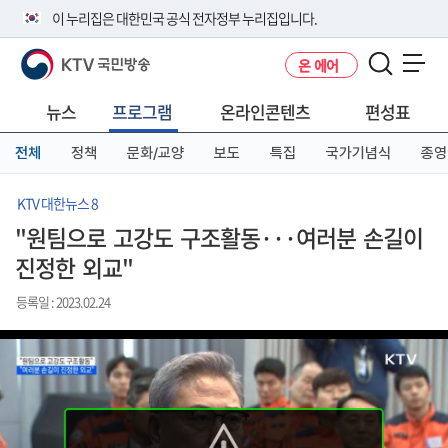
본
메
전
이 누리집은 대한민국 공식 전자정부 누리집입니다.
문
뉴
체
바
바
메
KTV 국민방송
온 에어
로
로
뉴
공식 누리집 주소 확인하기
메뉴 열기
가
가
바
go.kr 주소를 사용하는 누리집은 대한민국 정부기관이 관리하는 누리집입
기
기
로
뉴스
프로그램
온라인콘텐츠
편성표
니다.
가
이밖에 or.kr 또는 .kr등 다른 도메인 주소를 사용하고 있다면 아래 URL에
기
전체
정책
문화/교양
보도
특집
국가기념식
종영
서 도메인 주소를 확인해 보세요
운영중인 공식 누리집보기
KTV 대한뉴스 8
"원팀으로 고강도 구조활동···여러분 손길이
진정한 외교"
등록일 : 2023.02.24