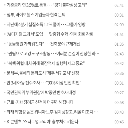
기준금리 연 3.5%로 동결···"경기 불확실성 고려"
02:41
정부, 바이오헬스 기업들과 협력 논의
00:31
지난해 4분기 실질소득 1.1% 줄어···고물가 영향
02:09
'AI 디지털 교과서' 도입···맞춤형 수학·영어 회화 강화
01:51
"동물병원 가까워진다"···건축분야 규제개선
01:35
"원팀으로 고강도 구조활동···여러분 손길이 진정한 외교"
02:43
"북핵 위협 대처 위해 확장억제 실행력 제고 중요"
00:42
문체부, 올해의 문화도시 '제주 서귀포시' 선정
00:36
만 3세 아동 전수조사···"90% 이상 안전 확인"
00:31
국민권익위 부위원장에 박종민 변호사 내정
00:27
근로·자녀장려금 신청이 더 편리해집니다
00:58
화재 위험성 높은 위니아 노후 김치냉장고, 리콜 미조치 상태라면 즉시 사용 중단해야!
00:43
K-콘텐츠, '스타트업 코리아' 승부처로 키운다
00:46