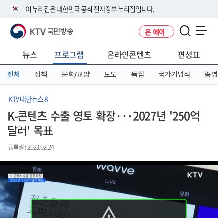
본
메
전
이 누리집은 대한민국 공식 전자정부 누리집입니다.
문
뉴
체
바
바
메
KTV 국민방송
온 에어
로
로
뉴
공식 누리집 주소 확인하기
메뉴 열기
가
가
바
go.kr 주소를 사용하는 누리집은 대한민국 정부기관이 관리하는 누리집입
기
기
로
뉴스
프로그램
온라인콘텐츠
편성표
니다.
가
이밖에 or.kr 또는 .kr등 다른 도메인 주소를 사용하고 있다면 아래 URL에
기
전체
정책
문화/교양
보도
특집
국가기념식
종영
서 도메인 주소를 확인해 보세요
운영중인 공식 누리집보기
KTV 대한뉴스 8
K-콘텐츠 수출 영토 확장···2027년 '250억
달러' 목표
등록일 : 2023.02.24