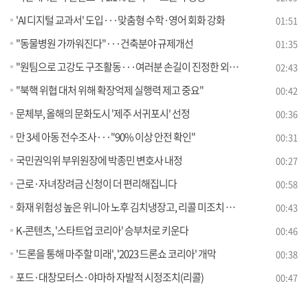
'AI 디지털 교과서' 도입···맞춤형 수학·영어 회화 강화
01:51
"동물병원 가까워진다"···건축분야 규제개선
01:35
"원팀으로 고강도 구조활동···여러분 손길이 진정한 외교"
02:43
"북핵 위협 대처 위해 확장억제 실행력 제고 중요"
00:42
문체부, 올해의 문화도시 '제주 서귀포시' 선정
00:36
만 3세 아동 전수조사···"90% 이상 안전 확인"
00:31
국민권익위 부위원장에 박종민 변호사 내정
00:27
근로·자녀장려금 신청이 더 편리해집니다
00:58
화재 위험성 높은 위니아 노후 김치냉장고, 리콜 미조치 상태라면 즉시 사용 중단해야!
00:43
K-콘텐츠, '스타트업 코리아' 승부처로 키운다
00:46
'드론을 통해 마주할 미래', '2023 드론쇼 코리아' 개막
00:38
포드·대창모터스·야마하 자발적 시정조치(리콜)
00:47