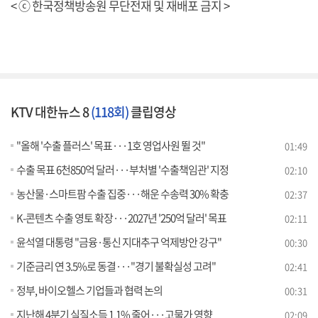
< ⓒ 한국정책방송원 무단전재 및 재배포 금지 >
KTV 대한뉴스 8
(118회)
클립영상
"올해 '수출 플러스' 목표···1호 영업사원 뛸 것"
01:49
수출 목표 6천850억 달러···부처별 '수출책임관' 지정
02:10
농산물·스마트팜 수출 집중···해운 수송력 30% 확충
02:37
K-콘텐츠 수출 영토 확장···2027년 '250억 달러' 목표
02:11
윤석열 대통령 "금융·통신 지대추구 억제방안 강구"
00:30
기준금리 연 3.5%로 동결···"경기 불확실성 고려"
02:41
정부, 바이오헬스 기업들과 협력 논의
00:31
지난해 4분기 실질소득 1.1% 줄어···고물가 영향
02:09