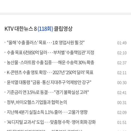
KTV 대한뉴스 8
(118회)
클립영상
"올해 '수출 플러스' 목표···1호 영업사원 뛸 것"
01:49
수출 목표 6천850억 달러···부처별 '수출책임관' 지정
02:10
농산물·스마트팜 수출 집중···해운 수송력 30% 확충
02:37
K-콘텐츠 수출 영토 확장···2027년 '250억 달러' 목표
02:11
윤석열 대통령 "금융·통신 지대추구 억제방안 강구"
00:30
기준금리 연 3.5%로 동결···"경기 불확실성 고려"
02:41
정부, 바이오헬스 기업들과 협력 논의
00:31
지난해 4분기 실질소득 1.1% 줄어···고물가 영향
02:09
'AI 디지털 교과서' 도입···맞춤형 수학·영어 회화 강화
01:51