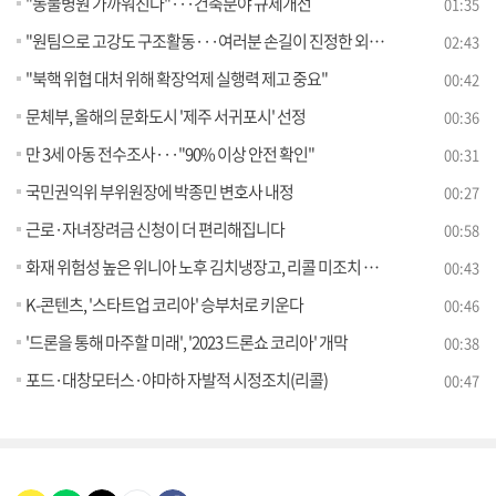
"동물병원 가까워진다"···건축분야 규제개선
01:35
"원팀으로 고강도 구조활동···여러분 손길이 진정한 외교"
02:43
"북핵 위협 대처 위해 확장억제 실행력 제고 중요"
00:42
문체부, 올해의 문화도시 '제주 서귀포시' 선정
00:36
만 3세 아동 전수조사···"90% 이상 안전 확인"
00:31
국민권익위 부위원장에 박종민 변호사 내정
00:27
근로·자녀장려금 신청이 더 편리해집니다
00:58
화재 위험성 높은 위니아 노후 김치냉장고, 리콜 미조치 상태라면 즉시 사용 중단해야!
00:43
K-콘텐츠, '스타트업 코리아' 승부처로 키운다
00:46
'드론을 통해 마주할 미래', '2023 드론쇼 코리아' 개막
00:38
포드·대창모터스·야마하 자발적 시정조치(리콜)
00:47