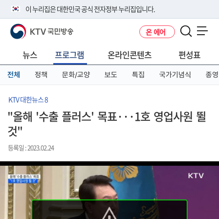
본
메
전
이 누리집은 대한민국 공식 전자정부 누리집입니다.
문
뉴
체
바
바
메
KTV 국민방송
온 에어
로
로
뉴
공식 누리집 주소 확인하기
메뉴 열기
가
가
바
go.kr 주소를 사용하는 누리집은 대한민국 정부기관이 관리하는 누리집입
기
기
로
뉴스
프로그램
온라인콘텐츠
편성표
니다.
가
이밖에 or.kr 또는 .kr등 다른 도메인 주소를 사용하고 있다면 아래 URL에
기
전체
정책
문화/교양
보도
특집
국가기념식
종영
서 도메인 주소를 확인해 보세요
운영중인 공식 누리집보기
KTV 대한뉴스 8
"올해 '수출 플러스' 목표···1호 영업사원 뛸
것"
등록일 : 2023.02.24